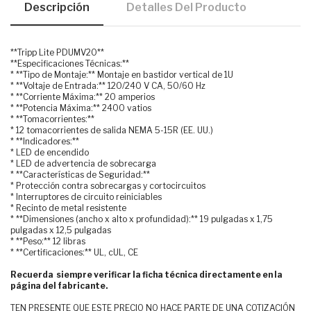
Descripción
Detalles Del Producto
**Tripp Lite PDUMV20**
**Especificaciones Técnicas:**
* **Tipo de Montaje:** Montaje en bastidor vertical de 1U
* **Voltaje de Entrada:** 120/240 V CA, 50/60 Hz
* **Corriente Máxima:** 20 amperios
* **Potencia Máxima:** 2400 vatios
* **Tomacorrientes:**
* 12 tomacorrientes de salida NEMA 5-15R (EE. UU.)
* **Indicadores:**
* LED de encendido
* LED de advertencia de sobrecarga
* **Características de Seguridad:**
* Protección contra sobrecargas y cortocircuitos
* Interruptores de circuito reiniciables
* Recinto de metal resistente
* **Dimensiones (ancho x alto x profundidad):** 19 pulgadas x 1,75
pulgadas x 12,5 pulgadas
* **Peso:** 12 libras
* **Certificaciones:** UL, cUL, CE
Recuerda siempre verificar la ficha técnica directamente en la
página del fabricante.
TEN PRESENTE QUE ESTE PRECIO NO HACE PARTE DE UNA COTIZACIÓN