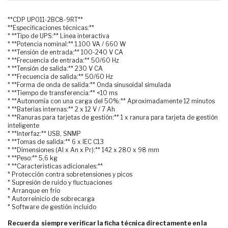
**CDP UPO11-2BC8-9RT**
**Especificaciones técnicas:**
* **Tipo de UPS:** Línea interactiva
* **Potencia nominal:** 1.100 VA / 660 W
* **Tensión de entrada:** 100-240 V CA
* **Frecuencia de entrada:** 50/60 Hz
* **Tensión de salida:** 230 V CA
* **Frecuencia de salida:** 50/60 Hz
* **Forma de onda de salida:** Onda sinusoidal simulada
* **Tiempo de transferencia:** <10 ms
* **Autonomía con una carga del 50%:** Aproximadamente 12 minutos
* **Baterías internas:** 2 x 12 V / 7 Ah
* **Ranuras para tarjetas de gestión:** 1 x ranura para tarjeta de gestión
inteligente
* **Interfaz:** USB, SNMP
* **Tomas de salida:** 6 x IEC C13
* **Dimensiones (Al x An x Pr):** 142 x 280 x 98 mm
* **Peso:** 5,6 kg
* **Características adicionales:**
* Protección contra sobretensiones y picos
* Supresión de ruido y fluctuaciones
* Arranque en frío
* Autorreinicio de sobrecarga
* Software de gestión incluido
Recuerda siempre verificar la ficha técnica directamente en la