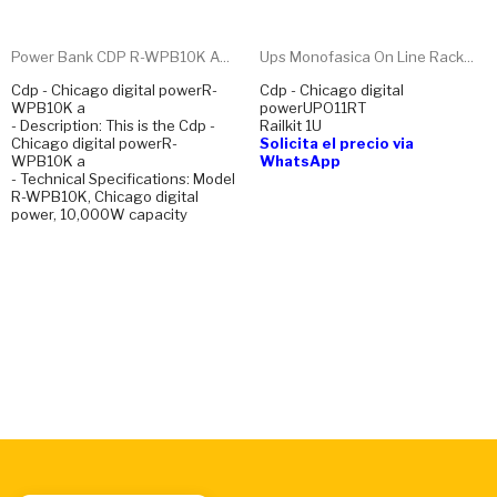
Power Bank CDP R-WPB10K A...
Ups Monofasica On Line Rack...
Cdp - Chicago digital powerR-
Cdp - Chicago digital
WPB10K a
powerUPO11RT
- Description: This is the Cdp -
Railkit 1U
Chicago digital powerR-
Solicita el precio via
WPB10K a
WhatsApp
- Technical Specifications: Model
R-WPB10K, Chicago digital
power, 10,000W capacity