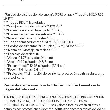
**Unidad de distribución de energía (PDU) en rack Tripp Lite B020-U16-
19-K**
* **Tipo de PDU:** Monofásica
* **Voltaje nominal de entrada:** 120 V CA
* **Corriente nominal de entrada:** 15 A
* **Frecuencia nominal de entrada:** 60 Hz
* **Número de tomacorrientes:** 16
* **Tipo de tomacorrientes:** NEMA 5-15 (EE. UU.)
* **Cordón de alimentación:** 6 pies (1,8 m), NEMA 5-15P
* **Montaje:** Montaje en rack de 19"
* **Espacios de rack:** 1U
* **Altura:** 1,75 pulgadas (4,4 cm)
* **Ancho:** 19 pulgadas (48,3 cm)
* **Profundidad:** 12,75 pulgadas (32,4 cm)
* **Peso:** 7,6 libras (3,4 kg)
* **Protección:** Limitación de corriente, protección contra sobrecarga
y cortocircuito
Recuerda siempre verificar la ficha técnica directamente en la
página del fabricante.
TEN PRESENTE QUE ESTE PRECIO NO HACE PARTE DE UNA COTIZACIÓN
FORMAL O VENTA, SOLO SON PRECIOS REFERENCIA, PARA
INFORMACIÓN DE LOS CLIENTES. son valores totales, están sujetos a
cambios por promociones vigentes, actualizaciones y cambios del dolar.