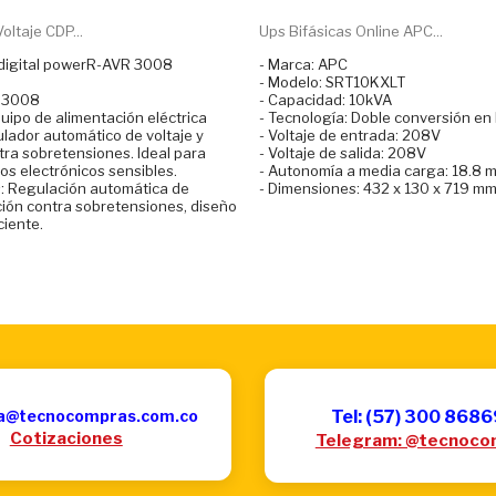
ltaje CDP...
Ups Bifásicas Online APC...
 digital powerR-AVR 3008
- Marca: APC
- Modelo: SRT10KXLT
 3008
- Capacidad: 10kVA
uipo de alimentación eléctrica
- Tecnología: Doble conversión en 
ulador automático de voltaje y
- Voltaje de entrada: 208V
tra sobretensiones. Ideal para
- Voltaje de salida: 208V
os electrónicos sensibles.
- Autonomía a media carga: 18.8 
s: Regulación automática de
- Dimensiones: 432 x 130 x 719 m
ción contra sobretensiones, diseño
ciente.
a@tecnocompras.com.co
Tel: (57) 300 868
Cotizaciones
Telegram: @tecnoco