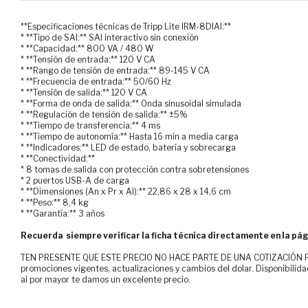
**Especificaciones técnicas de Tripp Lite IRM-8DIAI:**
* **Tipo de SAI:** SAI interactivo sin conexión
* **Capacidad:** 800 VA / 480 W
* **Tensión de entrada:** 120 V CA
* **Rango de tensión de entrada:** 89-145 V CA
* **Frecuencia de entrada:** 50/60 Hz
* **Tensión de salida:** 120 V CA
* **Forma de onda de salida:** Onda sinusoidal simulada
* **Regulación de tensión de salida:** ±5%
* **Tiempo de transferencia:** 4 ms
* **Tiempo de autonomía:** Hasta 16 min a media carga
* **Indicadores:** LED de estado, batería y sobrecarga
* **Conectividad:**
* 8 tomas de salida con protección contra sobretensiones
* 2 puertos USB-A de carga
* **Dimensiones (An x Pr x Al):** 22,86 x 28 x 14,6 cm
* **Peso:** 8,4 kg
* **Garantía:** 3 años
Recuerda siempre verificar la ficha técnica directamente en la pág
TEN PRESENTE QUE ESTE PRECIO NO HACE PARTE DE UNA COTIZACIÓN FOR
promociones vigentes, actualizaciones y cambios del dolar. Disponibilida
al por mayor te damos un excelente precio.