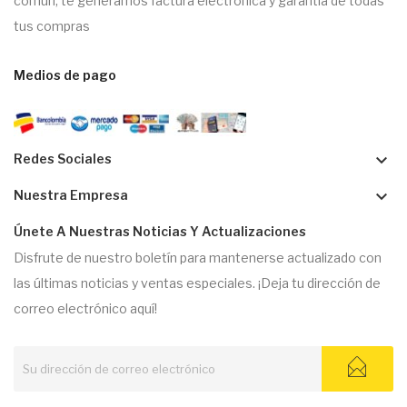
común, te generamos factura electrónica y garantía de todas
tus compras
Medios de pago
keyboard_arrow_down
Redes Sociales
keyboard_arrow_down
Nuestra Empresa
Únete A Nuestras Noticias Y Actualizaciones
Disfrute de nuestro boletín para mantenerse actualizado con
las últimas noticias y ventas especiales. ¡Deja tu dirección de
correo electrónico aquí!