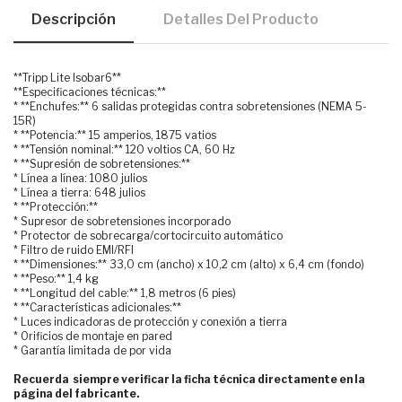
Descripción
Detalles Del Producto
**Tripp Lite Isobar6**
**Especificaciones técnicas:**
* **Enchufes:** 6 salidas protegidas contra sobretensiones (NEMA 5-
15R)
* **Potencia:** 15 amperios, 1875 vatios
* **Tensión nominal:** 120 voltios CA, 60 Hz
* **Supresión de sobretensiones:**
* Línea a línea: 1080 julios
* Línea a tierra: 648 julios
* **Protección:**
* Supresor de sobretensiones incorporado
* Protector de sobrecarga/cortocircuito automático
* Filtro de ruido EMI/RFI
* **Dimensiones:** 33,0 cm (ancho) x 10,2 cm (alto) x 6,4 cm (fondo)
* **Peso:** 1,4 kg
* **Longitud del cable:** 1,8 metros (6 pies)
* **Características adicionales:**
* Luces indicadoras de protección y conexión a tierra
* Orificios de montaje en pared
* Garantía limitada de por vida
Recuerda siempre verificar la ficha técnica directamente en la
página del fabricante.