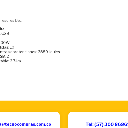
resores De...
ite
20USB
1800W
idas: 10
ontra sobretensiones: 2880 Joules
SB: 2
cable: 2.74m
a@tecnocompras.com.co
Tel: (57) 300 868