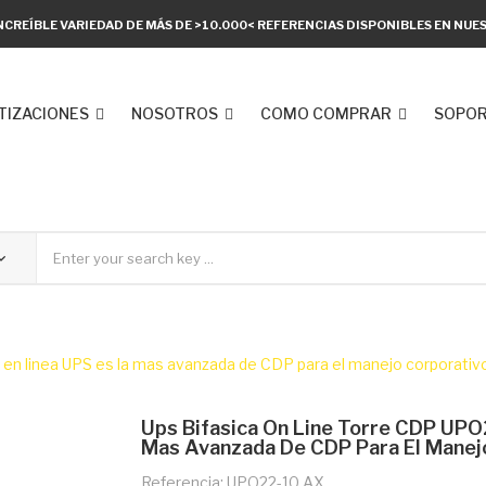
NCREÍBLE VARIEDAD DE MÁS DE >10.000< REFERENCIAS DISPONIBLES EN NU
TIZACIONES
NOSOTROS
COMO COMPRAR
SOPOR
 en linea UPS es la mas avanzada de CDP para el manejo corporativ
Ups Bifasica On Line Torre CDP UPO
Mas Avanzada De CDP Para El Manej
Referencia: UPO22-10 AX