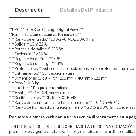
Descripción
Detalles Del Producto
**UPO22-10 AX de Chicago Digital Power**
**Especificaciones Técnicas Principales:**
* **Rango de entrada:** 100-240 VCA, 50/60 Hz
* **Salida:** 10 V, 22 A
* **Potencia de salida:** 220 W
* **Eficiencia:** >90%
* **Regulación de línea:** <1%
* **Regulación de carga:** <1%
* **Protecciones:** Sobrecorriente, sobretensión, sobretemperatura, cor
* **Enfriamiento:** Convección natural
* **Dimensiones (L x A x P):** 215 mm x 40 mm x 122 mm
* **Peso:** 0,8 kg
* **Interfaz:** Bloque de terminales
* **Montaje:** Riel DIN, pared o mesa
* **Certificaciones:** CE, UL, FCC, RoHS
* **Rango de temperatura de funcionamiento:** -10 °C a +60 °C
* **Rango de humedad de funcionamiento:** 20% a 90% (sin condensac
Recuerda siempre verificar la ficha técnica directamente en la pág
TEN PRESENTE QUE ESTE PRECIO NO HACE PARTE DE UNA COTIZACIÓN FOR
promociones vigentes, actualizaciones y cambios del dolar. Disponibilida