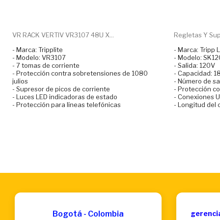
VR RACK VERTIV VR3107 48U X...
Regletas Y Sup
- Marca: Tripplite
- Marca: Tripp L
- Modelo: VR3107
- Modelo: SK1
- 7 tomas de corriente
- Salida: 120V
- Protección contra sobretensiones de 1080
- Capacidad: 
julios
- Número de sal
- Supresor de picos de corriente
- Protección c
- Luces LED indicadoras de estado
- Conexiones U
- Protección para líneas telefónicas
- Longitud del 
Bogotá - Colombia
gerenci