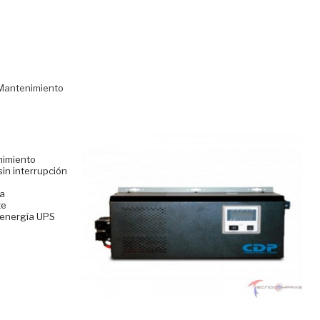
nimiento
in interrupción
ra
te
 energía UPS