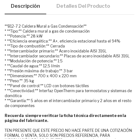
Descripción
Detalles Del Producto
**B12-7 2 Caldera Mural a Gas Condensación**
* **Tipo:** Caldera mural a gas de condensación
* **Potencia:** 28 kW
* **Eficiencia energética:** A+, eficiencia estacional hasta el 94%
* **Tipo de combustión:** Cerrada
* **Intercambiador primario:** Acero inoxidable AISI 316L
* **Intercambiador secundario:** Placas de acero inoxidable AISI 316L
* **Modulación de potencia:** 1:5
* **Caudal de agua:** 12,5 l/min
* **Presión máxima de trabajo:** 3 bar
* **Dimensiones:** 700 x 400 x 220 mm
* **Peso:** 35 kg
* **Panel de control:** LCD con botones táctiles
* **Conectividad:** Interfaz OpenTherm para termostatos y sistemas de
domótica
* **Garantía:** 5 años en el intercambiador primario y 2 años en el resto
de componentes
Recuerda siempre verificar la ficha técnica directamente en la
página del fabricante.
TEN PRESENTE QUE ESTE PRECIO NO HACE PARTE DE UNA COTIZACIÓN
FORMAL O VENTA, SOLO SON PRECIOS REFERENCIA, PARA