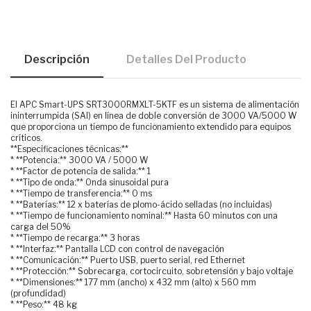
Descripción
Detalles Del Producto
El APC Smart-UPS SRT3000RMXLT-5KTF es un sistema de alimentación
ininterrumpida (SAI) en línea de doble conversión de 3000 VA/5000 W
que proporciona un tiempo de funcionamiento extendido para equipos
críticos.
**Especificaciones técnicas:**
* **Potencia:** 3000 VA / 5000 W
* **Factor de potencia de salida:** 1
* **Tipo de onda:** Onda sinusoidal pura
* **Tiempo de transferencia:** 0 ms
* **Baterías:** 12 x baterías de plomo-ácido selladas (no incluidas)
* **Tiempo de funcionamiento nominal:** Hasta 60 minutos con una
carga del 50%
* **Tiempo de recarga:** 3 horas
* **Interfaz:** Pantalla LCD con control de navegación
* **Comunicación:** Puerto USB, puerto serial, red Ethernet
* **Protección:** Sobrecarga, cortocircuito, sobretensión y bajo voltaje
* **Dimensiones:** 177 mm (ancho) x 432 mm (alto) x 560 mm
(profundidad)
* **Peso:** 48 kg