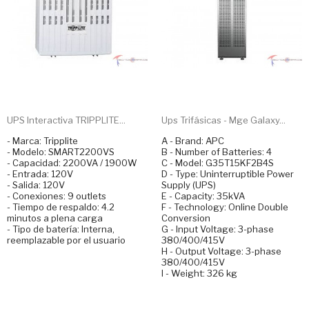
UPS Interactiva TRIPPLITE...
Ups Trifásicas - Mge Galaxy...
- Marca: Tripplite
A - Brand: APC
- Modelo: SMART2200VS
B - Number of Batteries: 4
- Capacidad: 2200VA / 1900W
C - Model: G35T15KF2B4S
- Entrada: 120V
D - Type: Uninterruptible Power
- Salida: 120V
Supply (UPS)
- Conexiones: 9 outlets
E - Capacity: 35kVA
- Tiempo de respaldo: 4.2
F - Technology: Online Double
minutos a plena carga
Conversion
- Tipo de batería: Interna,
G - Input Voltage: 3-phase
reemplazable por el usuario
380/400/415V
H - Output Voltage: 3-phase
380/400/415V
I - Weight: 326 kg