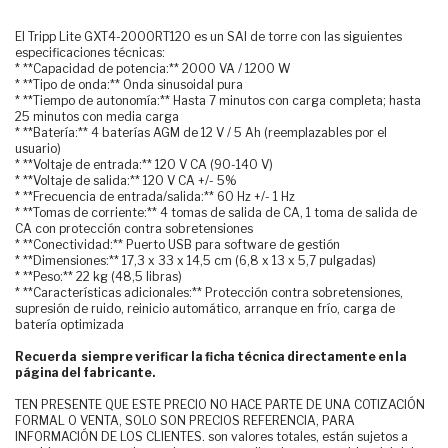
El Tripp Lite GXT4-2000RT120 es un SAI de torre con las siguientes
especificaciones técnicas:
* **Capacidad de potencia:** 2000 VA / 1200 W
* **Tipo de onda:** Onda sinusoidal pura
* **Tiempo de autonomía:** Hasta 7 minutos con carga completa; hasta
25 minutos con media carga
* **Batería:** 4 baterías AGM de 12 V / 5 Ah (reemplazables por el
usuario)
* **Voltaje de entrada:** 120 V CA (90-140 V)
* **Voltaje de salida:** 120 V CA +/- 5%
* **Frecuencia de entrada/salida:** 60 Hz +/- 1 Hz
* **Tomas de corriente:** 4 tomas de salida de CA, 1 toma de salida de
CA con protección contra sobretensiones
* **Conectividad:** Puerto USB para software de gestión
* **Dimensiones:** 17,3 x 33 x 14,5 cm (6,8 x 13 x 5,7 pulgadas)
* **Peso:** 22 kg (48,5 libras)
* **Características adicionales:** Protección contra sobretensiones,
supresión de ruido, reinicio automático, arranque en frío, carga de
batería optimizada
Recuerda siempre verificar la ficha técnica directamente en la
página del fabricante.
TEN PRESENTE QUE ESTE PRECIO NO HACE PARTE DE UNA COTIZACIÓN
FORMAL O VENTA, SOLO SON PRECIOS REFERENCIA, PARA
INFORMACIÓN DE LOS CLIENTES. son valores totales, están sujetos a