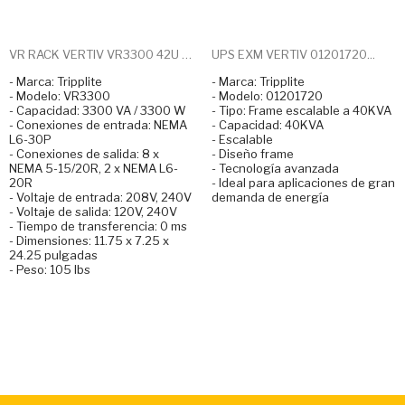
VR RACK VERTIV VR3300 42U X...
UPS EXM VERTIV 01201720...
- Marca: Tripplite
- Marca: Tripplite
- Modelo: VR3300
- Modelo: 01201720
- Capacidad: 3300 VA / 3300 W
- Tipo: Frame escalable a 40KVA
- Conexiones de entrada: NEMA
- Capacidad: 40KVA
L6-30P
- Escalable
- Conexiones de salida: 8 x
- Diseño frame
NEMA 5-15/20R, 2 x NEMA L6-
- Tecnología avanzada
20R
- Ideal para aplicaciones de gran
- Voltaje de entrada: 208V, 240V
demanda de energía
- Voltaje de salida: 120V, 240V
- Tiempo de transferencia: 0 ms
- Dimensiones: 11.75 x 7.25 x
24.25 pulgadas
- Peso: 105 lbs