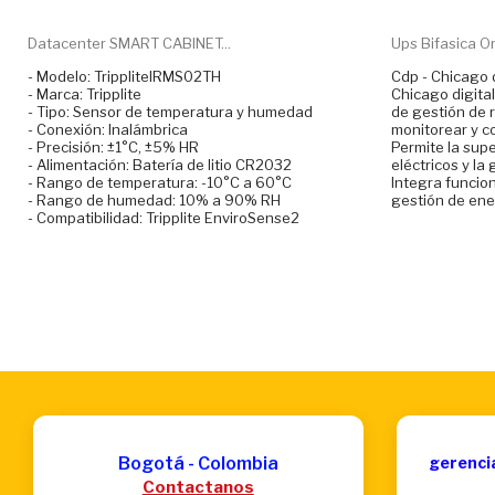
Datacenter SMART CABINET...
Ups Bifasica On
- Modelo: TrippliteIRMS02TH
Cdp - Chicago
- Marca: Tripplite
Chicago digit
- Tipo: Sensor de temperatura y humedad
de gestión de 
- Conexión: Inalámbrica
monitorear y co
- Precisión: ±1°C, ±5% HR
Permite la supe
- Alimentación: Batería de litio CR2032
eléctricos y la
- Rango de temperatura: -10°C a 60°C
Integra funcion
- Rango de humedad: 10% a 90% RH
gestión de ene
- Compatibilidad: Tripplite EnviroSense2
Bogotá - Colombia
gerenci
Contactanos