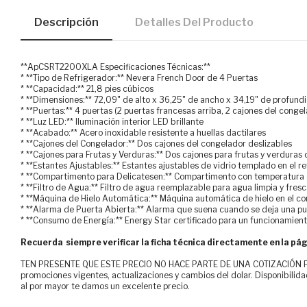
Descripción
Detalles Del Producto
**ApCSRT2200XLA Especificaciones Técnicas:**
* **Tipo de Refrigerador:** Nevera French Door de 4 Puertas
* **Capacidad:** 21,8 pies cúbicos
* **Dimensiones:** 72,09" de alto x 36,25" de ancho x 34,19" de profund
* **Puertas:** 4 puertas (2 puertas francesas arriba, 2 cajones del conge
* **Luz LED:** Iluminación interior LED brillante
* **Acabado:** Acero inoxidable resistente a huellas dactilares
* **Cajones del Congelador:** Dos cajones del congelador deslizables
* **Cajones para Frutas y Verduras:** Dos cajones para frutas y verdura
* **Estantes Ajustables:** Estantes ajustables de vidrio templado en el r
* **Compartimento para Delicatesen:** Compartimento con temperatura c
* **Filtro de Agua:** Filtro de agua reemplazable para agua limpia y fres
* **Máquina de Hielo Automática:** Máquina automática de hielo en el c
* **Alarma de Puerta Abierta:** Alarma que suena cuando se deja una pu
* **Consumo de Energía:** Energy Star certificado para un funcionamient
Recuerda siempre verificar la ficha técnica directamente en la pág
TEN PRESENTE QUE ESTE PRECIO NO HACE PARTE DE UNA COTIZACIÓN FOR
promociones vigentes, actualizaciones y cambios del dolar. Disponibilida
al por mayor te damos un excelente precio.