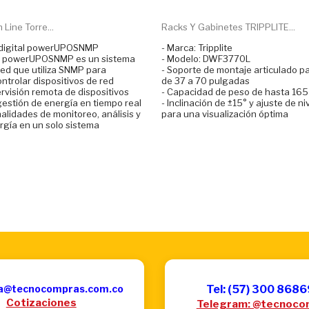
 Line Torre...
Racks Y Gabinetes TRIPPLITE...
 digital powerUPOSNMP
- Marca: Tripplite
al powerUPOSNMP es un sistema
- Modelo: DWF3770L
red que utiliza SNMP para
- Soporte de montaje articulado p
ntrolar dispositivos de red
de 37 a 70 pulgadas
rvisión remota de dispositivos
- Capacidad de peso de hasta 165 
 gestión de energía en tiempo real
- Inclinación de ±15° y ajuste de n
alidades de monitoreo, análisis y
para una visualización óptima
rgía en un solo sistema
a@tecnocompras.com.co
Tel: (57) 300 868
Cotizaciones
Telegram: @tecnoco