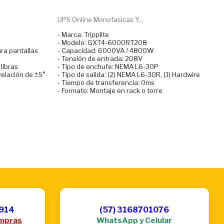
UPS Online Monofasicas Y...
- Marca: Tripplite
- Modelo: GXT4-6000RT208
ara pantallas
- Capacidad: 6000VA / 4800W
- Tensión de entrada: 208V
libras
- Tipo de enchufe: NEMA L6-30P
ivelación de ±5°
- Tipo de salida: (2) NEMA L6-30R, (1) Hardwire
- Tiempo de transferencia: 0ms
- Formato: Montaje en rack o torre
6914
(57) 3168701076
mpras
WhatsApp y Celular