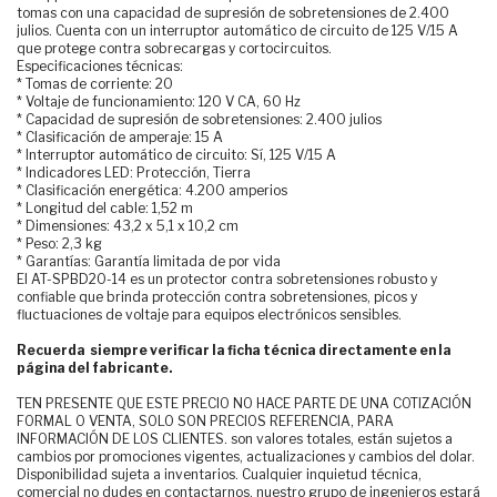
tomas con una capacidad de supresión de sobretensiones de 2.400
julios. Cuenta con un interruptor automático de circuito de 125 V/15 A
que protege contra sobrecargas y cortocircuitos.
Especificaciones técnicas:
* Tomas de corriente: 20
* Voltaje de funcionamiento: 120 V CA, 60 Hz
* Capacidad de supresión de sobretensiones: 2.400 julios
* Clasificación de amperaje: 15 A
* Interruptor automático de circuito: Sí, 125 V/15 A
* Indicadores LED: Protección, Tierra
* Clasificación energética: 4.200 amperios
* Longitud del cable: 1,52 m
* Dimensiones: 43,2 x 5,1 x 10,2 cm
* Peso: 2,3 kg
* Garantías: Garantía limitada de por vida
El AT-SPBD20-14 es un protector contra sobretensiones robusto y
confiable que brinda protección contra sobretensiones, picos y
fluctuaciones de voltaje para equipos electrónicos sensibles.
Recuerda siempre verificar la ficha técnica directamente en la
página del fabricante.
TEN PRESENTE QUE ESTE PRECIO NO HACE PARTE DE UNA COTIZACIÓN
FORMAL O VENTA, SOLO SON PRECIOS REFERENCIA, PARA
INFORMACIÓN DE LOS CLIENTES. son valores totales, están sujetos a
cambios por promociones vigentes, actualizaciones y cambios del dolar.
Disponibilidad sujeta a inventarios. Cualquier inquietud técnica,
comercial no dudes en contactarnos, nuestro grupo de ingenieros estará