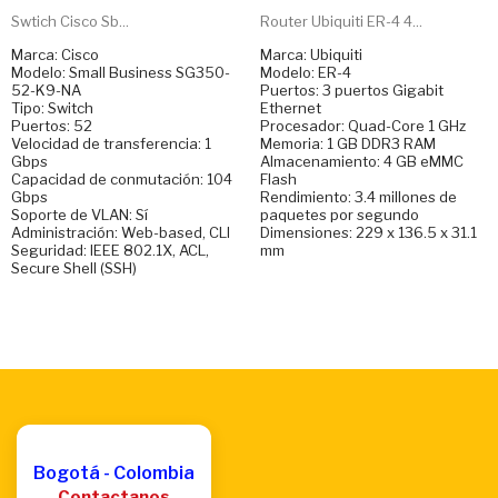
Swtich Cisco Sb...
Router Ubiquiti ER-4 4...
Marca: Cisco
Marca: Ubiquiti
Modelo: Small Business SG350-
Modelo: ER-4
52-K9-NA
Puertos: 3 puertos Gigabit
Tipo: Switch
Ethernet
Puertos: 52
Procesador: Quad-Core 1 GHz
Velocidad de transferencia: 1
Memoria: 1 GB DDR3 RAM
Gbps
Almacenamiento: 4 GB eMMC
Capacidad de conmutación: 104
Flash
Gbps
Rendimiento: 3.4 millones de
Soporte de VLAN: Sí
paquetes por segundo
Administración: Web-based, CLI
Dimensiones: 229 x 136.5 x 31.1
Seguridad: IEEE 802.1X, ACL,
mm
Secure Shell (SSH)
Bogotá - Colombia
Contactanos