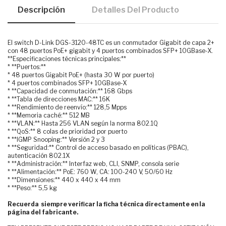
Descripción
Detalles Del Producto
El switch D-Link DGS-3120-48TC es un conmutador Gigabit de capa 2+
con 48 puertos PoE+ gigabit y 4 puertos combinados SFP+ 10GBase-X.
**Especificaciones técnicas principales:**
* **Puertos:**
* 48 puertos Gigabit PoE+ (hasta 30 W por puerto)
* 4 puertos combinados SFP+ 10GBase-X
* **Capacidad de conmutación:** 168 Gbps
* **Tabla de direcciones MAC:** 16K
* **Rendimiento de reenvío:** 128,5 Mpps
* **Memoria caché:** 512 MB
* **VLAN:** Hasta 256 VLAN según la norma 802.1Q
* **QoS:** 8 colas de prioridad por puerto
* **IGMP Snooping:** Versión 2 y 3
* **Seguridad:** Control de acceso basado en políticas (PBAC),
autenticación 802.1X
* **Administración:** Interfaz web, CLI, SNMP, consola serie
* **Alimentación:** PoE: 760 W, CA: 100-240 V, 50/60 Hz
* **Dimensiones:** 440 x 440 x 44 mm
* **Peso:** 5,5 kg
Recuerda siempre verificar la ficha técnica directamente en la
página del fabricante.