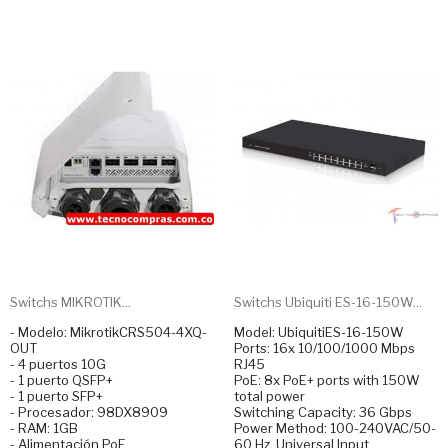
Switchs MIKROTIK...
Switchs Ubiquiti ES-16-150W...
- Modelo: MikrotikCRS504-4XQ-
Model: UbiquitiES-16-150W
OUT
Ports: 16x 10/100/1000 Mbps
- 4 puertos 10G
RJ45
- 1 puerto QSFP+
PoE: 8x PoE+ ports with 150W
- 1 puerto SFP+
total power
- Procesador: 98DX8909
Switching Capacity: 36 Gbps
- RAM: 1GB
Power Method: 100-240VAC/50-
- Alimentación PoE
60 Hz, Universal Input