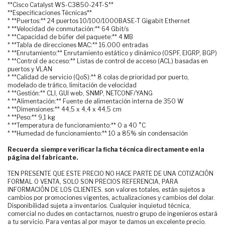
**Cisco Catalyst WS-C3850-24T-S**
**Especificaciones Técnicas**
* **Puertos:** 24 puertos 10/100/1000BASE-T Gigabit Ethernet
* **Velocidad de conmutación:** 64 Gbit/s
* **Capacidad de búfer del paquete:** 4 MB
* **Tabla de direcciones MAC:** 16.000 entradas
* **Enrutamiento:** Enrutamiento estático y dinámico (OSPF, EIGRP, BGP)
* **Control de acceso:** Listas de control de acceso (ACL) basadas en
puertos y VLAN
* **Calidad de servicio (QoS):** 8 colas de prioridad por puerto,
modelado de tráfico, limitación de velocidad
* **Gestión:** CLI, GUI web, SNMP, NETCONF/YANG
* **Alimentación:** Fuente de alimentación interna de 350 W
* **Dimensiones:** 44,5 x 4,4 x 44,5 cm
* **Peso:** 9,1 kg
* **Temperatura de funcionamiento:** 0 a 40 °C
* **Humedad de funcionamiento:** 10 a 85% sin condensación
Recuerda siempre verificar la ficha técnica directamente en la
página del fabricante.
TEN PRESENTE QUE ESTE PRECIO NO HACE PARTE DE UNA COTIZACIÓN
FORMAL O VENTA, SOLO SON PRECIOS REFERENCIA, PARA
INFORMACIÓN DE LOS CLIENTES. son valores totales, están sujetos a
cambios por promociones vigentes, actualizaciones y cambios del dolar.
Disponibilidad sujeta a inventarios. Cualquier inquietud técnica,
comercial no dudes en contactarnos, nuestro grupo de ingenieros estará
a tu servicio. Para ventas al por mayor te damos un excelente precio.