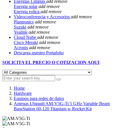
Energias Limpias
add
remove
Energia solar
add
remove
Energia eolica
add
remove
Videoconferencia y Accesorios
add
remove
Plantronics
add
remove
Suzuki
add
remove
Yealink
add
remove
Cloud Nube
add
remove
Cisco Meraki
add
remove
Acronis
add
remove
Descarga nuestro Portafolio
SOLICITA EL
PRECIO O COTIZACION AQUI
Home
Hardware
Equipos para redes de datos
Antenas Ubiquiti AM-V5G-Ti 5 GHz Variable Beam
BaseStation 60-120 Titanium w Rocket Kit