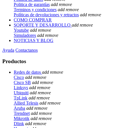
Politica de garantías
add
remove
Terminos y condiciones
add
remove
Políticas de devoluciones y retractos
add
remove
COMO COMPRAR
SOPORTE Y DESARROLLO
add
remove
Youtube
add
remove
Simuladores
add
remove
NOTICIAS Y BLOG
Ayuda
Contactanos
Productos
Redes de datos
add
remove
Cisco
add
remove
Cisco SB
add
remove
Linksys
add
remove
Ubiquiti
add
remove
TpLink
add
remove
Allied Telesis
add
remove
Aruba
add
remove
Trendnet
add
remove
Mikrotik
add
remove
Dlink
add
remove