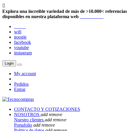

Explora una increíble variedad de más de >10.000< referencias
disponibles en nuestra plataforma web
Localización
twitter
wifi
google
facebook
youtube
instagram
Login
My account
Pedidos
Entrar
CONTACTO Y COTIZACIONES
NOSOTROS
add
remove
Nuestro clientes
add
remove
Portafolio
add
remove
Politica de datos
add
remove