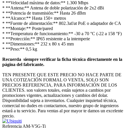
* **Velocidad máxima de datos:** 1.300 Mbps
* **Antena:** Antena de doble polarización de 2x2 dBi
* **Potencia de transmisión:** Hasta 26 dBm
* **Alcance:** Hasta 150+ metros
* **Fuente de alimentación:** 802.3af/at PoE o adaptador de CA
* **Montaje:** Poste/pared
* **Temperatura de funcionamiento:** -30 a 70 °C (-22 a 158 °F)
* **Protección:** IP65 resistente a la intemperie
* **Dimensiones:** 232 x 80 x 45 mm
* **Peso:** 0,5 kg
Recuerda siempre verificar la ficha técnica directamente en la
página del fabricante.
TEN PRESENTE QUE ESTE PRECIO NO HACE PARTE DE
UNA COTIZACIÓN FORMAL O VENTA, SOLO SON
PRECIOS REFERENCIA, PARA INFORMACIÓN DE LOS
CLIENTES. son valores totales, están sujetos a cambios por
promociones vigentes, actualizaciones y cambios del dolar.
Disponibilidad sujeta a inventarios. Cualquier inquietud técnica,
comercial no dudes en contactarnos, nuestro grupo de ingenieros
estará a tu servicio. Para ventas al por mayor te damos un excelente
precio.
Referencia
AM-V5G-Ti