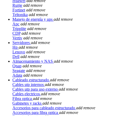
Huawei
add
remove
Ruijie
add
remove
Fortinet
add
remove
Teltonika
add
remove
Manejo de energía y ups
add
remove
Apc
add
remove
Tripplite
add
remove
CDP
add
remove
Vertiv
add
remove
Servidores
add
remove
Hp
add
remove
Lenovo
add
remove
Dell
add
remove
Almacenamiento y NAS
add
remove
Qnap
add
remove
Seagate
add
remove
Adata
add
remove
Cableado estructurado
add
remove
Cables utp internos
add
remove
Cables utp para uso externo
add
remove
Cables electricos
add
remove
Fibra optica
add
remove
Gabinetes y racks
add
remove
Accesorios para cableado estructurado
add
remove
Accesorios para fibra optica
add
remove