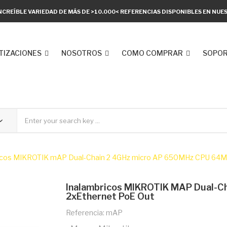
NCREÍBLE VARIEDAD DE MÁS DE >10.000< REFERENCIAS DISPONIBLES EN NU
TIZACIONES
NOSOTROS
COMO COMPRAR
SOPOR
icos MIKROTIK mAP Dual-Chain 2 4GHz micro AP 650MHz CPU 64M
Inalambricos MIKROTIK MAP Dual-
2xEthernet PoE Out
Referencia: mAP