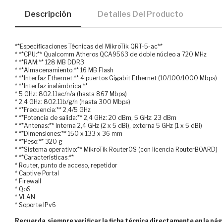
Descripción
Detalles Del Producto
**Especificaciones Técnicas del MikroTik QRT-5-ac**
* **CPU:** Qualcomm Atheros QCA9563 de doble núcleo a 720 MHz
* **RAM:** 128 MB DDR3
* **Almacenamiento:** 16 MB Flash
* **Interfaz Ethernet:** 4 puertos Gigabit Ethernet (10/100/1000 Mbps)
* **Interfaz inalámbrica:**
* 5 GHz: 802.11ac/n/a (hasta 867 Mbps)
* 2,4 GHz: 802.11b/g/n (hasta 300 Mbps)
* **Frecuencia:** 2,4/5 GHz
* **Potencia de salida:** 2,4 GHz: 20 dBm, 5 GHz: 23 dBm
* **Antenas:** Interna 2,4 GHz (2 x 5 dBi), externa 5 GHz (1 x 5 dBi)
* **Dimensiones:** 150 x 133 x 36 mm
* **Peso:** 320 g
* **Sistema operativo:** MikroTik RouterOS (con licencia RouterBOARD)
* **Características:**
* Router, punto de acceso, repetidor
* Captive Portal
* Firewall
* QoS
* VLAN
* Soporte IPv6
Recuerda siempre verificar la ficha técnica directamente en la pág