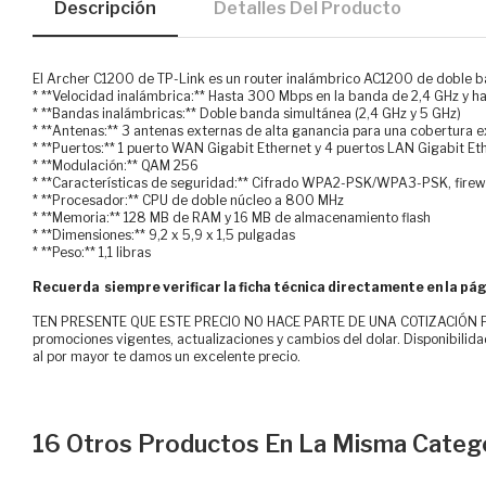
Descripción
Detalles Del Producto
El Archer C1200 de TP-Link es un router inalámbrico AC1200 de doble ban
* **Velocidad inalámbrica:** Hasta 300 Mbps en la banda de 2,4 GHz y 
* **Bandas inalámbricas:** Doble banda simultánea (2,4 GHz y 5 GHz)
* **Antenas:** 3 antenas externas de alta ganancia para una cobertura 
* **Puertos:** 1 puerto WAN Gigabit Ethernet y 4 puertos LAN Gigabit Et
* **Modulación:** QAM 256
* **Características de seguridad:** Cifrado WPA2-PSK/WPA3-PSK, firewa
* **Procesador:** CPU de doble núcleo a 800 MHz
* **Memoria:** 128 MB de RAM y 16 MB de almacenamiento flash
* **Dimensiones:** 9,2 x 5,9 x 1,5 pulgadas
* **Peso:** 1,1 libras
Recuerda siempre verificar la ficha técnica directamente en la pág
TEN PRESENTE QUE ESTE PRECIO NO HACE PARTE DE UNA COTIZACIÓN FOR
promociones vigentes, actualizaciones y cambios del dolar. Disponibilida
al por mayor te damos un excelente precio.
16 Otros Productos En La Misma Catego