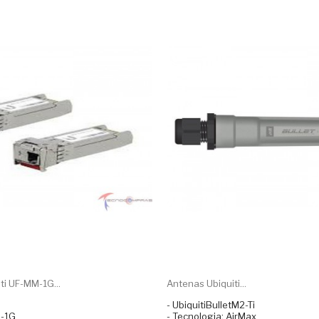
ti UF-MM-1G...
Antenas Ubiquiti...
- UbiquitiBulletM2-Ti
-1G
- Tecnologia: AirMax