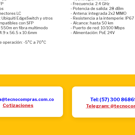
FP
- Frecuencia: 2.4 GHz
ps
- Potencia de salida: 28 dBm
nectores LC
- Antena: integrada 2x2 MIMO
 Ubiquiti EdgeSwitch y otros
- Resistencia a la intemperie: IP67
ompatibles con SFP
- Alcance: hasta 50 km
 550m en fibra multimodo
- Puerto de red: 10/100 Mbps
4.9 x 56.5 x 10.6mm
- Alimentación: PoE 24V
 operación: -5°C a 70°C
a@tecnocompras.com.co
Tel: (57) 300 868
Cotizaciones
Telegram: @tecnoco