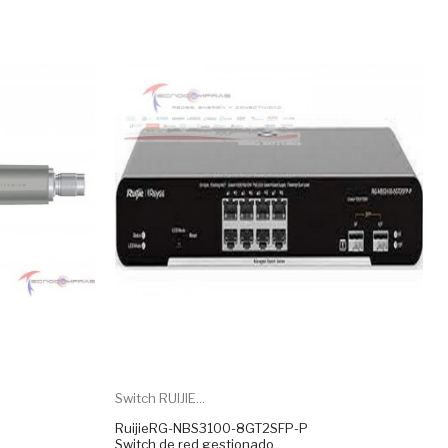
Switch RUIJIE...
RuijieRG-NBS3100-8GT2SFP-P
Switch de red gestionado