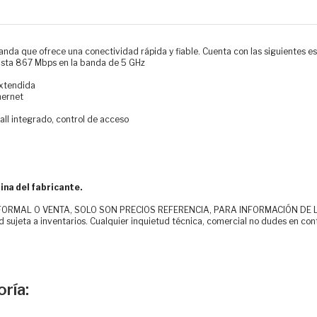
da que ofrece una conectividad rápida y fiable. Cuenta con las siguientes es
hasta 867 Mbps en la banda de 5 GHz
extendida
hernet
ll integrado, control de acceso
ina del fabricante.
MAL O VENTA, SOLO SON PRECIOS REFERENCIA, PARA INFORMACIÓN DE LOS CLI
d sujeta a inventarios. Cualquier inquietud técnica, comercial no dudes en con
ría: