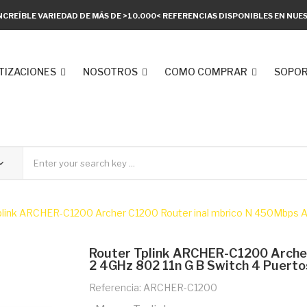
NCREÍBLE VARIEDAD DE MÁS DE >10.000< REFERENCIAS DISPONIBLES EN NU
TIZACIONES
NOSOTROS
COMO COMPRAR
SOPOR
plink ARCHER-C1200 Archer C1200 Router inal mbrico N 450Mbps At
Router Tplink ARCHER-C1200 Archer
2 4GHz 802 11n G B Switch 4 Puerto
Referencia: ARCHER-C1200