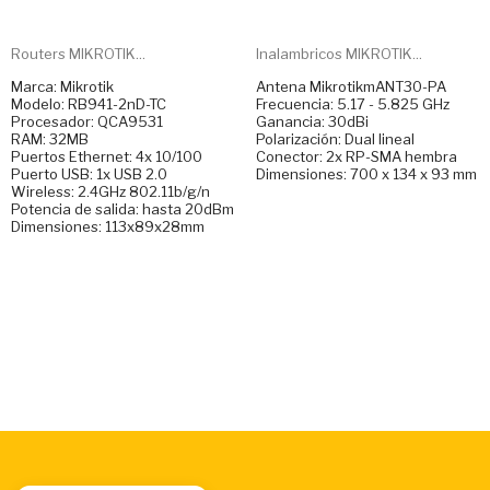
Routers MIKROTIK...
Inalambricos MIKROTIK...
Marca: Mikrotik
Antena MikrotikmANT30-PA
Modelo: RB941-2nD-TC
Frecuencia: 5.17 - 5.825 GHz
Procesador: QCA9531
Ganancia: 30dBi
RAM: 32MB
Polarización: Dual lineal
Puertos Ethernet: 4x 10/100
Conector: 2x RP-SMA hembra
Puerto USB: 1x USB 2.0
Dimensiones: 700 x 134 x 93 mm
Wireless: 2.4GHz 802.11b/g/n
Potencia de salida: hasta 20dBm
Dimensiones: 113x89x28mm