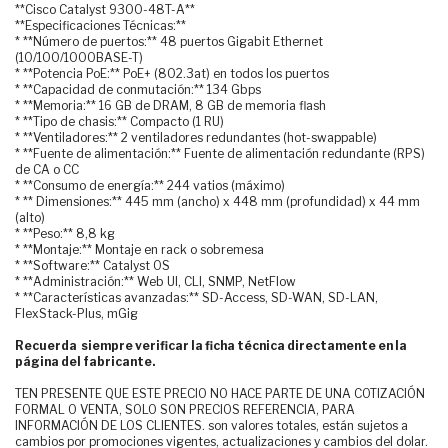
**Cisco Catalyst 9300-48T-A**
**Especificaciones Técnicas:**
* **Número de puertos:** 48 puertos Gigabit Ethernet
(10/100/1000BASE-T)
* **Potencia PoE:** PoE+ (802.3at) en todos los puertos
* **Capacidad de conmutación:** 134 Gbps
* **Memoria:** 16 GB de DRAM, 8 GB de memoria flash
* **Tipo de chasis:** Compacto (1 RU)
* **Ventiladores:** 2 ventiladores redundantes (hot-swappable)
* **Fuente de alimentación:** Fuente de alimentación redundante (RPS)
de CA o CC
* **Consumo de energía:** 244 vatios (máximo)
* ** Dimensiones:** 445 mm (ancho) x 448 mm (profundidad) x 44 mm
(alto)
* **Peso:** 8,8 kg
* **Montaje:** Montaje en rack o sobremesa
* **Software:** Catalyst OS
* **Administración:** Web UI, CLI, SNMP, NetFlow
* **Características avanzadas:** SD-Access, SD-WAN, SD-LAN,
FlexStack-Plus, mGig
Recuerda siempre verificar la ficha técnica directamente en la
página del fabricante.
TEN PRESENTE QUE ESTE PRECIO NO HACE PARTE DE UNA COTIZACIÓN
FORMAL O VENTA, SOLO SON PRECIOS REFERENCIA, PARA
INFORMACIÓN DE LOS CLIENTES. son valores totales, están sujetos a
cambios por promociones vigentes, actualizaciones y cambios del dolar.