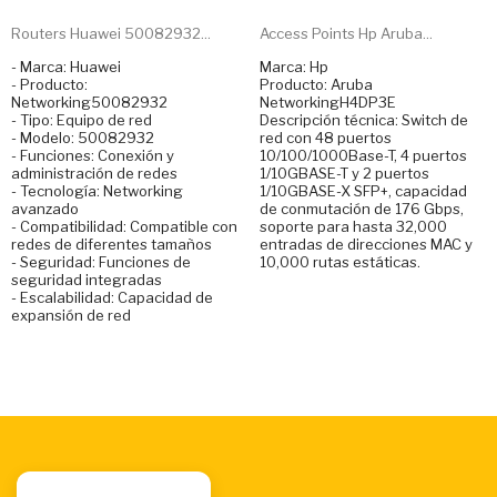
Routers Huawei 50082932...
Access Points Hp Aruba...
- Marca: Huawei
Marca: Hp
- Producto:
Producto: Aruba
Networking50082932
NetworkingH4DP3E
- Tipo: Equipo de red
Descripción técnica: Switch de
- Modelo: 50082932
red con 48 puertos
- Funciones: Conexión y
10/100/1000Base-T, 4 puertos
administración de redes
1/10GBASE-T y 2 puertos
- Tecnología: Networking
1/10GBASE-X SFP+, capacidad
avanzado
de conmutación de 176 Gbps,
- Compatibilidad: Compatible con
soporte para hasta 32,000
redes de diferentes tamaños
entradas de direcciones MAC y
- Seguridad: Funciones de
10,000 rutas estáticas.
seguridad integradas
- Escalabilidad: Capacidad de
expansión de red