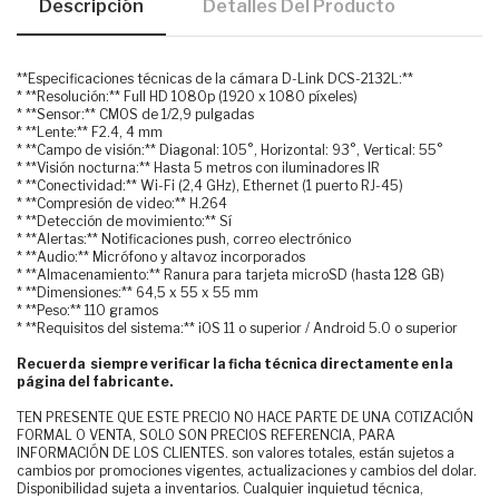
Descripción
Detalles Del Producto
**Especificaciones técnicas de la cámara D-Link DCS-2132L:**
* **Resolución:** Full HD 1080p (1920 x 1080 píxeles)
* **Sensor:** CMOS de 1/2,9 pulgadas
* **Lente:** F2.4, 4 mm
* **Campo de visión:** Diagonal: 105°, Horizontal: 93°, Vertical: 55°
* **Visión nocturna:** Hasta 5 metros con iluminadores IR
* **Conectividad:** Wi-Fi (2,4 GHz), Ethernet (1 puerto RJ-45)
* **Compresión de video:** H.264
* **Detección de movimiento:** Sí
* **Alertas:** Notificaciones push, correo electrónico
* **Audio:** Micrófono y altavoz incorporados
* **Almacenamiento:** Ranura para tarjeta microSD (hasta 128 GB)
* **Dimensiones:** 64,5 x 55 x 55 mm
* **Peso:** 110 gramos
* **Requisitos del sistema:** iOS 11 o superior / Android 5.0 o superior
Recuerda siempre verificar la ficha técnica directamente en la
página del fabricante.
TEN PRESENTE QUE ESTE PRECIO NO HACE PARTE DE UNA COTIZACIÓN
FORMAL O VENTA, SOLO SON PRECIOS REFERENCIA, PARA
INFORMACIÓN DE LOS CLIENTES. son valores totales, están sujetos a
cambios por promociones vigentes, actualizaciones y cambios del dolar.
Disponibilidad sujeta a inventarios. Cualquier inquietud técnica,