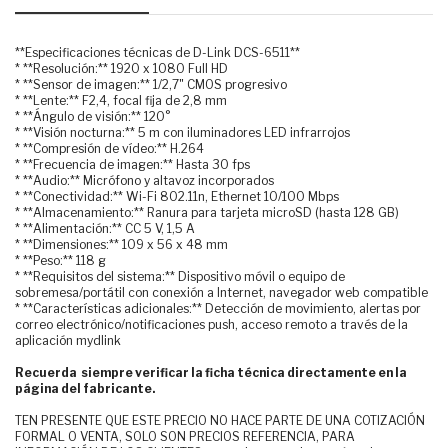
**Especificaciones técnicas de D-Link DCS-6511**
* **Resolución:** 1920 x 1080 Full HD
* **Sensor de imagen:** 1/2,7" CMOS progresivo
* **Lente:** F2,4, focal fija de 2,8 mm
* **Ángulo de visión:** 120°
* **Visión nocturna:** 5 m con iluminadores LED infrarrojos
* **Compresión de vídeo:** H.264
* **Frecuencia de imagen:** Hasta 30 fps
* **Audio:** Micrófono y altavoz incorporados
* **Conectividad:** Wi-Fi 802.11n, Ethernet 10/100 Mbps
* **Almacenamiento:** Ranura para tarjeta microSD (hasta 128 GB)
* **Alimentación:** CC 5 V, 1,5 A
* **Dimensiones:** 109 x 56 x 48 mm
* **Peso:** 118 g
* **Requisitos del sistema:** Dispositivo móvil o equipo de
sobremesa/portátil con conexión a Internet, navegador web compatible
* **Características adicionales:** Detección de movimiento, alertas por
correo electrónico/notificaciones push, acceso remoto a través de la
aplicación mydlink
Recuerda siempre verificar la ficha técnica directamente en la
página del fabricante.
TEN PRESENTE QUE ESTE PRECIO NO HACE PARTE DE UNA COTIZACIÓN
FORMAL O VENTA, SOLO SON PRECIOS REFERENCIA, PARA