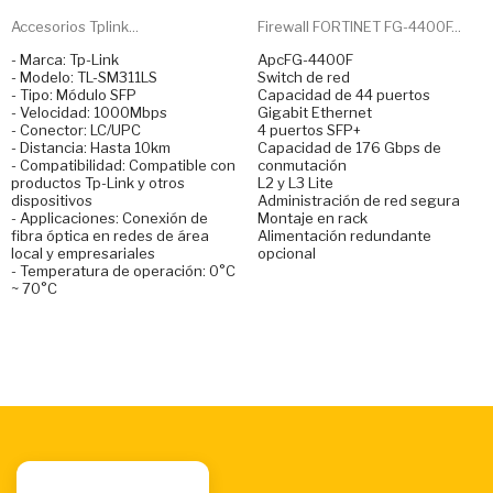
Accesorios Tplink...
Firewall FORTINET FG-4400F...
- Marca: Tp-Link
ApcFG-4400F
- Modelo: TL-SM311LS
Switch de red
- Tipo: Módulo SFP
Capacidad de 44 puertos
- Velocidad: 1000Mbps
Gigabit Ethernet
- Conector: LC/UPC
4 puertos SFP+
- Distancia: Hasta 10km
Capacidad de 176 Gbps de
- Compatibilidad: Compatible con
conmutación
productos Tp-Link y otros
L2 y L3 Lite
dispositivos
Administración de red segura
- Applicaciones: Conexión de
Montaje en rack
fibra óptica en redes de área
Alimentación redundante
local y empresariales
opcional
- Temperatura de operación: 0°C
~ 70°C