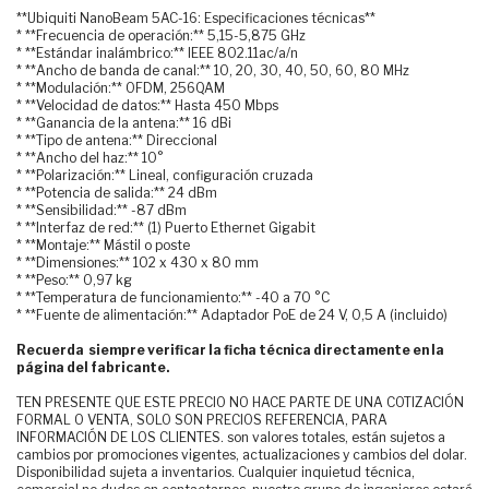
**Ubiquiti NanoBeam 5AC-16: Especificaciones técnicas**
* **Frecuencia de operación:** 5,15-5,875 GHz
* **Estándar inalámbrico:** IEEE 802.11ac/a/n
* **Ancho de banda de canal:** 10, 20, 30, 40, 50, 60, 80 MHz
* **Modulación:** OFDM, 256QAM
* **Velocidad de datos:** Hasta 450 Mbps
* **Ganancia de la antena:** 16 dBi
* **Tipo de antena:** Direccional
* **Ancho del haz:** 10°
* **Polarización:** Lineal, configuración cruzada
* **Potencia de salida:** 24 dBm
* **Sensibilidad:** -87 dBm
* **Interfaz de red:** (1) Puerto Ethernet Gigabit
* **Montaje:** Mástil o poste
* **Dimensiones:** 102 x 430 x 80 mm
* **Peso:** 0,97 kg
* **Temperatura de funcionamiento:** -40 a 70 °C
* **Fuente de alimentación:** Adaptador PoE de 24 V, 0,5 A (incluido)
Recuerda siempre verificar la ficha técnica directamente en la
página del fabricante.
TEN PRESENTE QUE ESTE PRECIO NO HACE PARTE DE UNA COTIZACIÓN
FORMAL O VENTA, SOLO SON PRECIOS REFERENCIA, PARA
INFORMACIÓN DE LOS CLIENTES. son valores totales, están sujetos a
cambios por promociones vigentes, actualizaciones y cambios del dolar.
Disponibilidad sujeta a inventarios. Cualquier inquietud técnica,