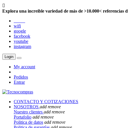

Explora una increíble variedad de más de >10.000< referencias d
twitter
wifi
google
facebook
youtube
instagram
Login
My account
Pedidos
Entrar
CONTACTO Y COTIZACIONES
NOSOTROS
add
remove
Nuestro clientes
add
remove
Portafolio
add
remove
Politica de datos
add
remove
Politica de garantías
add
remove