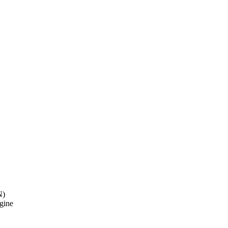
N)
gine