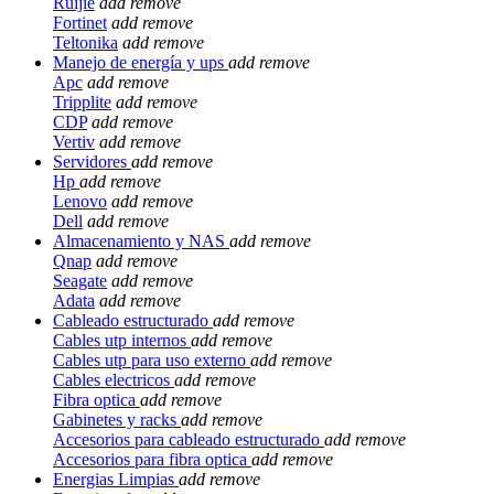
Ruijie
add
remove
Fortinet
add
remove
Teltonika
add
remove
Manejo de energía y ups
add
remove
Apc
add
remove
Tripplite
add
remove
CDP
add
remove
Vertiv
add
remove
Servidores
add
remove
Hp
add
remove
Lenovo
add
remove
Dell
add
remove
Almacenamiento y NAS
add
remove
Qnap
add
remove
Seagate
add
remove
Adata
add
remove
Cableado estructurado
add
remove
Cables utp internos
add
remove
Cables utp para uso externo
add
remove
Cables electricos
add
remove
Fibra optica
add
remove
Gabinetes y racks
add
remove
Accesorios para cableado estructurado
add
remove
Accesorios para fibra optica
add
remove
Energias Limpias
add
remove