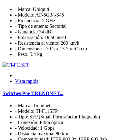
- Marca: Ubiquiti
- Modelo: AF-5G34-S45
- Frecuencia: 5 GHz
- Tipo de antena: Sectorial
- Ganancia: 34 dBi
- Polarisación: Dual lineal
- Resistencia al viento: 200 km/h
- Dimensiones: 70.5 x 13.5 x 6.5 cm
- Peso: 5.4 kg
Vista rápida
Switches Poe TRENDNET...
- Marca: Trendnet
- Modelo: TI-F11SFP
- Tipo: SFP (Small Form-Factor Pluggable)
- Conexión: Fibra óptica
- Velocidad: 1 Gbps
- Distancia máxima: 80 km
- Compatibilidad: IEEE 802.3z, IEEE 802.3ab