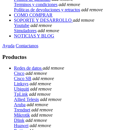
Terminos y condiciones
add
remove
Políticas de devoluciones y retractos
add
remove
COMO COMPRAR
SOPORTE Y DESARROLLO
add
remove
Youtube
add
remove
Simuladores
add
remove
NOTICIAS Y BLOG
Ayuda
Contactanos
Productos
Redes de datos
add
remove
Cisco
add
remove
Cisco SB
add
remove
Linksys
add
remove
Ubiquiti
add
remove
TpLink
add
remove
Allied Telesis
add
remove
Aruba
add
remove
Trendnet
add
remove
Mikrotik
add
remove
Dlink
add
remove
Huawei
add
remove