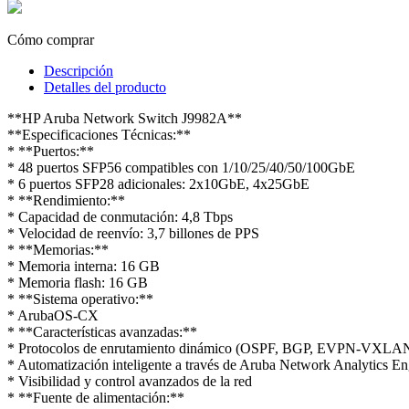
Cómo comprar
Descripción
Detalles del producto
**HP Aruba Network Switch J9982A**
**Especificaciones Técnicas:**
* **Puertos:**
* 48 puertos SFP56 compatibles con 1/10/25/40/50/100GbE
* 6 puertos SFP28 adicionales: 2x10GbE, 4x25GbE
* **Rendimiento:**
* Capacidad de conmutación: 4,8 Tbps
* Velocidad de reenvío: 3,7 billones de PPS
* **Memorias:**
* Memoria interna: 16 GB
* Memoria flash: 16 GB
* **Sistema operativo:**
* ArubaOS-CX
* **Características avanzadas:**
* Protocolos de enrutamiento dinámico (OSPF, BGP, EVPN-VXLA
* Automatización inteligente a través de Aruba Network Analytics En
* Visibilidad y control avanzados de la red
* **Fuente de alimentación:**