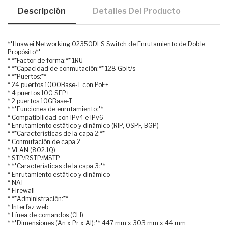
Descripción
Detalles Del Producto
**Huawei Networking 02350DLS Switch de Enrutamiento de Doble
Propósito**
* **Factor de forma:** 1RU
* **Capacidad de conmutación:** 128 Gbit/s
* **Puertos:**
* 24 puertos 1000Base-T con PoE+
* 4 puertos 10G SFP+
* 2 puertos 10GBase-T
* **Funciones de enrutamiento:**
* Compatibilidad con IPv4 e IPv6
* Enrutamiento estático y dinámico (RIP, OSPF, BGP)
* **Características de la capa 2:**
* Conmutación de capa 2
* VLAN (802.1Q)
* STP/RSTP/MSTP
* **Características de la capa 3:**
* Enrutamiento estático y dinámico
* NAT
* Firewall
* **Administración:**
* Interfaz web
* Línea de comandos (CLI)
* **Dimensiones (An x Pr x Al):** 447 mm x 303 mm x 44 mm