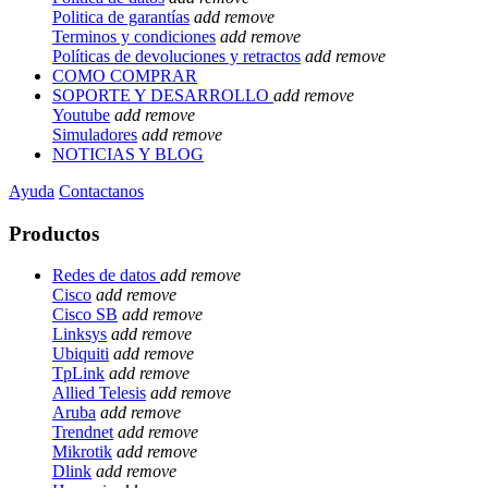
Politica de garantías
add
remove
Terminos y condiciones
add
remove
Políticas de devoluciones y retractos
add
remove
COMO COMPRAR
SOPORTE Y DESARROLLO
add
remove
Youtube
add
remove
Simuladores
add
remove
NOTICIAS Y BLOG
Ayuda
Contactanos
Productos
Redes de datos
add
remove
Cisco
add
remove
Cisco SB
add
remove
Linksys
add
remove
Ubiquiti
add
remove
TpLink
add
remove
Allied Telesis
add
remove
Aruba
add
remove
Trendnet
add
remove
Mikrotik
add
remove
Dlink
add
remove