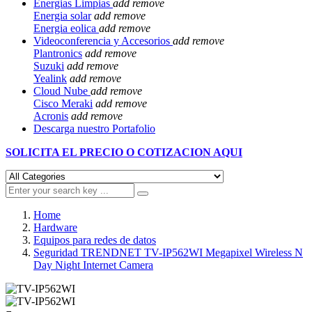
Energias Limpias
add
remove
Energia solar
add
remove
Energia eolica
add
remove
Videoconferencia y Accesorios
add
remove
Plantronics
add
remove
Suzuki
add
remove
Yealink
add
remove
Cloud Nube
add
remove
Cisco Meraki
add
remove
Acronis
add
remove
Descarga nuestro Portafolio
SOLICITA EL
PRECIO O COTIZACION AQUI
Home
Hardware
Equipos para redes de datos
Seguridad TRENDNET TV-IP562WI Megapixel Wireless N
Day Night Internet Camera