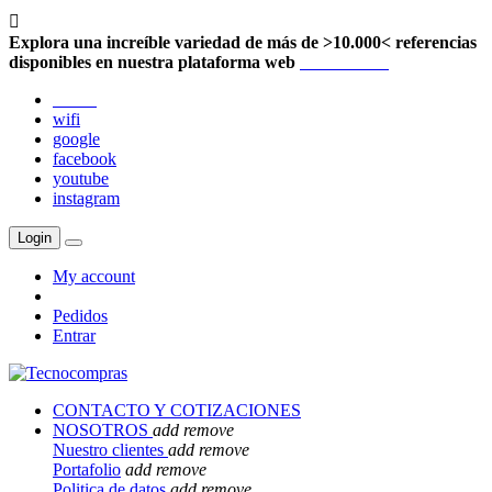

Explora una increíble variedad de más de >10.000< referencias
disponibles en nuestra plataforma web
Localización
twitter
wifi
google
facebook
youtube
instagram
Login
My account
Pedidos
Entrar
CONTACTO Y COTIZACIONES
NOSOTROS
add
remove
Nuestro clientes
add
remove
Portafolio
add
remove
Politica de datos
add
remove