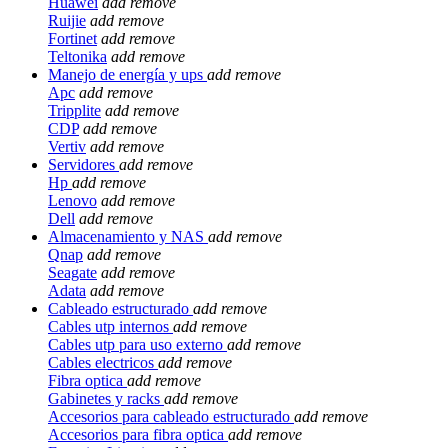
Huawei
add
remove
Ruijie
add
remove
Fortinet
add
remove
Teltonika
add
remove
Manejo de energía y ups
add
remove
Apc
add
remove
Tripplite
add
remove
CDP
add
remove
Vertiv
add
remove
Servidores
add
remove
Hp
add
remove
Lenovo
add
remove
Dell
add
remove
Almacenamiento y NAS
add
remove
Qnap
add
remove
Seagate
add
remove
Adata
add
remove
Cableado estructurado
add
remove
Cables utp internos
add
remove
Cables utp para uso externo
add
remove
Cables electricos
add
remove
Fibra optica
add
remove
Gabinetes y racks
add
remove
Accesorios para cableado estructurado
add
remove
Accesorios para fibra optica
add
remove