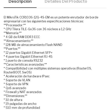
Descripción
Detalles Del Producto
El MikroTik CCR1036-12G-4S-EM es un potente enrutador de borde
empresarial con las siguientes especificaciones técnicas:
**Procesador:**
* CPU Tilera TILE-Gx36 con 36 núcleos a 1,2 GHz
**Memoria:**
* 4 GB de RAM DDR3 ECC
**Almacenamiento:**
* 128 MB de almacenamiento Flash NAND
**Puertos:**
* 12 puertos Gigabit Ethernet SFP+
* 4 puertos Gigabit Ethernet RJ-45
* 1 puerto de consola RS232
**Características avanzadas:**
* Compatibilidad con múltiples sistemas operativos (RouterOS,
RouterBOOT, SwOS)
* Aceleración de hardware IPsec
* Soporte de VLAN
* Soporte de VPN
* QoS avanzado
* Firewall y NAT avanzados
**Dimensiones:**
* 1U de altura
* 19 pulgadas de ancho
* 510 mm de profundidad