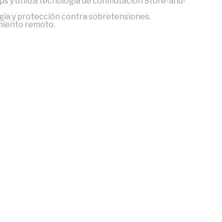
ps y utiliza tecnología de conmutación Store-and-
gía y protección contra sobretensiones.
imiento remoto.