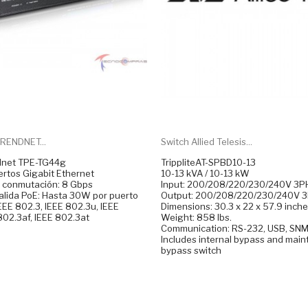
RENDNET...
Switch Allied Telesis...
ndnet TPE-TG44g
TrippliteAT-SPBD10-13
ertos Gigabit Ethernet
10-13 kVA / 10-13 kW
 conmutación: 8 Gbps
Input: 200/208/220/230/240V 3PH
salida PoE: Hasta 30W por puerto
Output: 200/208/220/230/240V 3P
EEE 802.3, IEEE 802.3u, IEEE
Dimensions: 30.3 x 22 x 57.9 inch
802.3af, IEEE 802.3at
Weight: 858 lbs.
Communication: RS-232, USB, S
Includes internal bypass and mai
bypass switch