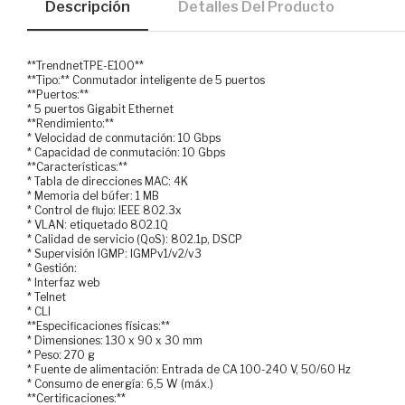
Descripción
Detalles Del Producto
**TrendnetTPE-E100**
**Tipo:** Conmutador inteligente de 5 puertos
**Puertos:**
* 5 puertos Gigabit Ethernet
**Rendimiento:**
* Velocidad de conmutación: 10 Gbps
* Capacidad de conmutación: 10 Gbps
**Características:**
* Tabla de direcciones MAC: 4K
* Memoria del búfer: 1 MB
* Control de flujo: IEEE 802.3x
* VLAN: etiquetado 802.1Q
* Calidad de servicio (QoS): 802.1p, DSCP
* Supervisión IGMP: IGMPv1/v2/v3
* Gestión:
* Interfaz web
* Telnet
* CLI
**Especificaciones físicas:**
* Dimensiones: 130 x 90 x 30 mm
* Peso: 270 g
* Fuente de alimentación: Entrada de CA 100-240 V, 50/60 Hz
* Consumo de energía: 6,5 W (máx.)
**Certificaciones:**