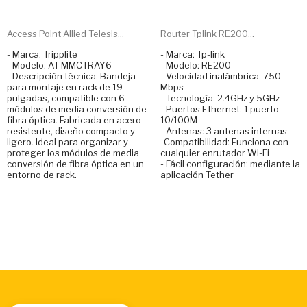
Access Point Allied Telesis...
Router Tplink RE200...
- Marca: Tripplite
- Marca: Tp-link
- Modelo: AT-MMCTRAY6
- Modelo: RE200
- Descripción técnica: Bandeja
- Velocidad inalámbrica: 750
para montaje en rack de 19
Mbps
pulgadas, compatible con 6
- Tecnología: 2.4GHz y 5GHz
módulos de media conversión de
- Puertos Ethernet: 1 puerto
fibra óptica. Fabricada en acero
10/100M
resistente, diseño compacto y
- Antenas: 3 antenas internas
ligero. Ideal para organizar y
-Compatibilidad: Funciona con
proteger los módulos de media
cualquier enrutador Wi-Fi
conversión de fibra óptica en un
- Fácil configuración: mediante la
entorno de rack.
aplicación Tether