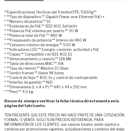
**Especificaciones Técnicas del TrendnetTPE-TG160g**
* **Tipo de dispositivo:** Gigabit Power over Ethernet PoE++
* **Número de puertos:** 16
* **Estándares de PoE:** IEEE 802.3af/at/bt
* **Potencia PoE máxima por puerto:** 30 W
* **Potencia total de PoE:** 480 W
* **Presupuesto de potencia:** Interno de 480 W
* **Consumo máximo de energía:** 500 W
* **Indicadores LED:** Energía, conexión, actividad y PoE
* **Capas:** Compatible con IEEE 802.1Q
* **Almacenamiento y reenvío:** 128 MB
* **Tabla de direcciones MAC:** 16K
* **Tasa de reenvío:** Máximo 10 Gbps
* **Jumbo frames:** Hasta 9K bytes
* **Control de flujo:** 802.3x y control de contrapresión
* **Interfaz de gestión:** N/D
* **Dimensiones (L x A x P):** 440 x 44 x 292 mm
* **Peso:** 4,0 kg
Recuerda siempre verificar la ficha técnica directamente en la
página del fabricante.
TEN PRESENTE QUE ESTE PRECIO NO HACE PARTE DE UNA COTIZACIÓN
FORMAL O VENTA, SOLO SON PRECIOS REFERENCIA, PARA
INFORMACIÓN DE LOS CLIENTES. son valores totales, están sujetos a
cambios por promociones vigentes, actualizaciones y cambios del dolar.