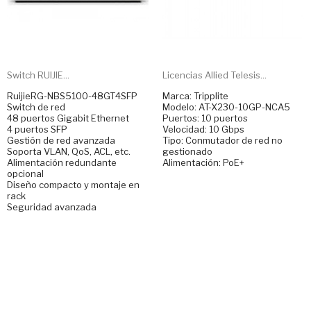
Switch RUIJIE...
Licencias Allied Telesis...
RuijieRG-NBS5100-48GT4SFP
Marca: Tripplite
Switch de red
Modelo: AT-X230-10GP-NCA5
48 puertos Gigabit Ethernet
Puertos: 10 puertos
4 puertos SFP
Velocidad: 10 Gbps
Gestión de red avanzada
Tipo: Conmutador de red no
Soporta VLAN, QoS, ACL, etc.
gestionado
Alimentación redundante
Alimentación: PoE+
opcional
Diseño compacto y montaje en
rack
Seguridad avanzada