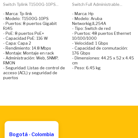
Switch Tplink T1500G-10PS...
Switch Full Administrable...
- Marca: Tp-link
- Marca: Hp
- Modelo: T1500G-10PS
- Modelo: Aruba
- Puertos: 8 puertos Gigabit
NetworkigJL254A
RJ45
- Tipo: Switch de red
- PoE: 8 puertos PoE+
- Puertos: 48 puertos Ethernet
- Capacidad PoE: 116 W
10/100/1000
- Capa: Capa 2
- Velocidad: 1 Gbps
- Rendimiento: 14.8 Mbps
- Capacidad de conmutación:
- Montaje: Montaje en rack
176 Gbps
- Administración: Web, SNMP,
- Dimensiones: 44.25 x 52 x 4.45
RMON
cm
- Seguridad: Listas de control de
- Peso: 6.45 kg
acceso (ACL) y seguridad de
puertos
Bogotá - Colombia