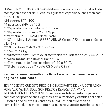
El MikroTik CRS328-4C-20S-4S-RM es un conmutador administrado de
montaje en bastidor de 1U con las siguientes especificaciones técnicas:
* **Puertos:**
* 24 puertos SFP+ 10G
* 4 puertos QSFP+ de 40G
* **Capacidad de conmutación:** 1 Tbps
* **Capacidad de reenvío:** 764 Mpps
* **Memoria:** 1 GB RAM, 128 MB NAND
* **CPU:** Marvell Armada 88882 ARMv8 Cortex-A72 de cuatro núcleos
a 1,4 GHz
* **Dimensiones:** 443 x 320 x 44 mm
* **Peso:** 2,4 kg
* **Alimentación:** Fuente de alimentación redundante de 24 V CC, 2,5 A
* **Consumo máximo de energía:** 48 W
* **Temperatura de funcionamiento:** -10 a 50 °C
* **Sistema operativo:** RouterOS (RouterOS v7)
Recuerda siempre verificar la ficha técnica directamente en la
página del fabricante.
TEN PRESENTE QUE ESTE PRECIO NO HACE PARTE DE UNA COTIZACIÓN
FORMAL O VENTA, SOLO SON PRECIOS REFERENCIA, PARA
INFORMACIÓN DE LOS CLIENTES. son valores totales, están sujetos a
cambios por promociones vigentes, actualizaciones y cambios del dolar.
Disponibilidad sujeta a inventarios. Cualquier inquietud técnica,
comercial no dudes en contactarnos, nuestro grupo de ingenieros estará