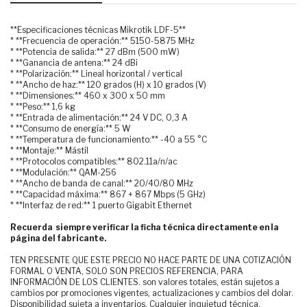
**Especificaciones técnicas Mikrotik LDF-5**
* **Frecuencia de operación:** 5150-5875 MHz
* **Potencia de salida:** 27 dBm (500 mW)
* **Ganancia de antena:** 24 dBi
* **Polarización:** Lineal horizontal / vertical
* **Ancho de haz:** 120 grados (H) x 10 grados (V)
* **Dimensiones:** 460 x 300 x 50 mm
* **Peso:** 1,6 kg
* **Entrada de alimentación:** 24 V DC, 0,3 A
* **Consumo de energía:** 5 W
* **Temperatura de funcionamiento:** -40 a 55 °C
* **Montaje:** Mástil
* **Protocolos compatibles:** 802.11a/n/ac
* **Modulación:** QAM-256
* **Ancho de banda de canal:** 20/40/80 MHz
* **Capacidad máxima:** 867 + 867 Mbps (5 GHz)
* **Interfaz de red:** 1 puerto Gigabit Ethernet
Recuerda siempre verificar la ficha técnica directamente en la
página del fabricante.
TEN PRESENTE QUE ESTE PRECIO NO HACE PARTE DE UNA COTIZACIÓN
FORMAL O VENTA, SOLO SON PRECIOS REFERENCIA, PARA
INFORMACIÓN DE LOS CLIENTES. son valores totales, están sujetos a
cambios por promociones vigentes, actualizaciones y cambios del dolar.
Disponibilidad sujeta a inventarios. Cualquier inquietud técnica,