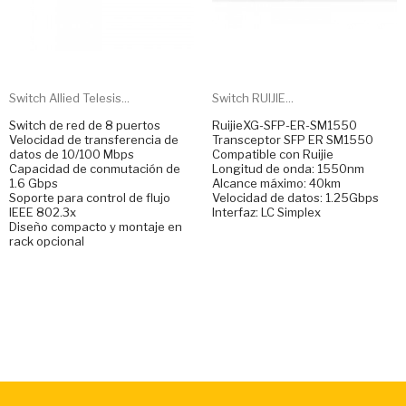
Switch Allied Telesis...
Switch RUIJIE...
Switch de red de 8 puertos
RuijieXG-SFP-ER-SM1550
Velocidad de transferencia de
Transceptor SFP ER SM1550
datos de 10/100 Mbps
Compatible con Ruijie
Capacidad de conmutación de
Longitud de onda: 1550nm
1.6 Gbps
Alcance máximo: 40km
Soporte para control de flujo
Velocidad de datos: 1.25Gbps
IEEE 802.3x
Interfaz: LC Simplex
Diseño compacto y montaje en
rack opcional