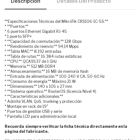
Descripción
Detalles Del Producto
**Especificaciones Técnicas del MikroTik CRS106-1C-5S:**
* **Puertos:**
* 6 puertos Ethernet Gigabit RJ-45
* 1 puerto SFP+
* **Capacidad de conmutación:** 128 Gbps
* **Rendimiento de reenvío:** 94,14 Mpps
* **Tabla MAC:** 8.192 entradas
* **Tabla de rutas:** 16.384 rutas estáticas
* **CPU:** QCA9537 de 1 GHz
* **Memoria:** 512 MB DDR4
* **Almacenamiento:** 16 MB de memoria flash
* **Entrada de alimentación:** 100-240 V CA, 50-60 Hz
* **Consumo de energía:** Máximo 21 W
* **Dimensiones:** 140 x 105 x 27 mm
* **Sistema operativo:** RouterOS (licencia Nivel 4)
* **Características adicionales:**
* Admite VLAN, QoS, trunking y protección
* Montaje en rack de 19"
* Puertos de gestión USB y serie
* Pantalla LCD para administración local
Recuerda siempre verificar la ficha técnica directamente en la
página del fabricante.