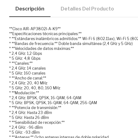
Descripción
Detalles Del Producto
**Cisco AIR-AP3802I-A-K9**
**Especificaciones técnicas principales:**
* **Estándares inalámbricos admitidos:** Wi-Fi 6 (802.11ax), Wi-Fi 5 (802
* **Bandas de frecuencia:** Doble banda simultánea (2,4 GHz y 5 GHz)
* **Velocidades de datos máximas:**
* 2,4 GHz: 1,2 Gbps
* 5 GHz: 4,8 Gbps
* **Canales:**
* 2,4 GHz: 14 canales
* 5 GHz: 160 canales
* **Ancho de canal:**
* 2,4 GHz: 20, 40 MHz
* 5 GHz: 20, 40, 80, 160 MHz
* **Modulación:**
* 2,4 GHz: BPSK, QPSK, 16-QAM, 64-QAM
* 5 GHz: BPSK, QPSK, 16-QAM, 64-QAM, 256-QAM
* **Potencia de transmisión:**
* 2,4 GHz: Hasta 23 dBm
* 5 GHz: Hasta 26 dBm
* **Sensibilidad de recepción:**
* 2,4 GHz: -96 dBm
* 5 GHz: -93 dBm
* **Antenas:** Ocho antenas internas de doble polaridad