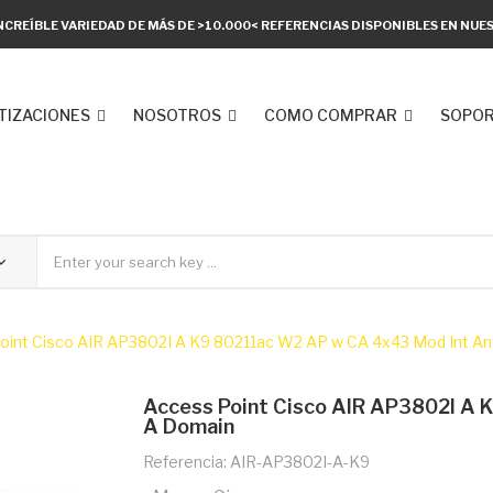
NCREÍBLE VARIEDAD DE MÁS DE >10.000< REFERENCIAS DISPONIBLES EN NU
TIZACIONES
NOSOTROS
COMO COMPRAR
SOPOR
oint Cisco AIR AP3802I A K9 80211ac W2 AP w CA 4x43 Mod Int A
Access Point Cisco AIR AP3802I A
A Domain
Referencia: AIR-AP3802I-A-K9