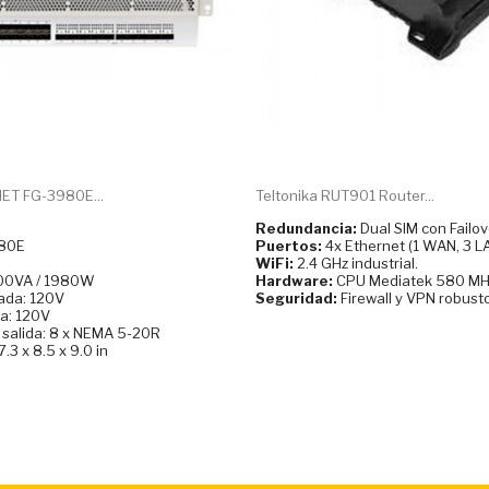
NET FG-3980E...
Teltonika RUT901 Router...
Redundancia:
Dual SIM con Failov
980E
Puertos:
4x Ethernet (1 WAN, 3 LA
WiFi:
2.4 GHz industrial.
00VA / 1980W
Hardware:
CPU Mediatek 580 MH
rada: 120V
Seguridad:
Firewall y VPN robust
da: 120V
salida: 8 x NEMA 5-20R
.3 x 8.5 x 9.0 in