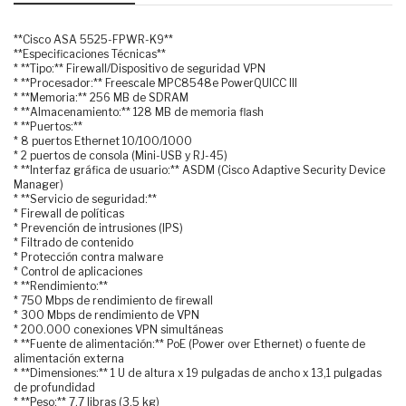
**Cisco ASA 5525-FPWR-K9**
**Especificaciones Técnicas**
* **Tipo:** Firewall/Dispositivo de seguridad VPN
* **Procesador:** Freescale MPC8548e PowerQUICC III
* **Memoria:** 256 MB de SDRAM
* **Almacenamiento:** 128 MB de memoria flash
* **Puertos:**
* 8 puertos Ethernet 10/100/1000
* 2 puertos de consola (Mini-USB y RJ-45)
* **Interfaz gráfica de usuario:** ASDM (Cisco Adaptive Security Device
Manager)
* **Servicio de seguridad:**
* Firewall de políticas
* Prevención de intrusiones (IPS)
* Filtrado de contenido
* Protección contra malware
* Control de aplicaciones
* **Rendimiento:**
* 750 Mbps de rendimiento de firewall
* 300 Mbps de rendimiento de VPN
* 200.000 conexiones VPN simultáneas
* **Fuente de alimentación:** PoE (Power over Ethernet) o fuente de
alimentación externa
* **Dimensiones:** 1 U de altura x 19 pulgadas de ancho x 13,1 pulgadas
de profundidad
* **Peso:** 7,7 libras (3,5 kg)