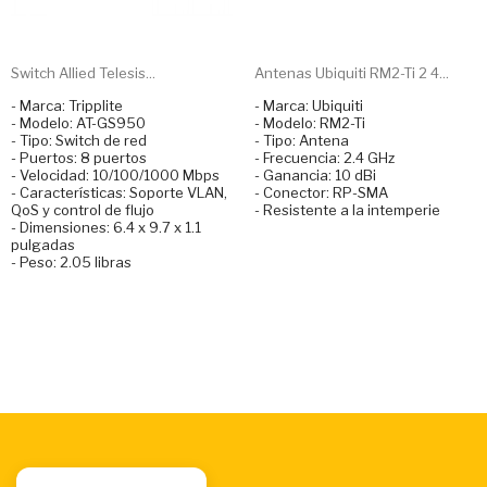
Switch Allied Telesis...
Antenas Ubiquiti RM2-Ti 2 4...
- Marca: Tripplite
- Marca: Ubiquiti
- Modelo: AT-GS950
- Modelo: RM2-Ti
- Tipo: Switch de red
- Tipo: Antena
- Puertos: 8 puertos
- Frecuencia: 2.4 GHz
- Velocidad: 10/100/1000 Mbps
- Ganancia: 10 dBi
- Características: Soporte VLAN,
- Conector: RP-SMA
QoS y control de flujo
- Resistente a la intemperie
- Dimensiones: 6.4 x 9.7 x 1.1
pulgadas
- Peso: 2.05 libras