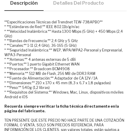
Descripción
Detalles Del Producto
**Especificaciones Técnicas del Trendnet TEW-738APBO**
* **Estándares de Red:** IEEE 802.11b/g/n/ac
* **Velocidad Inalámbrica:** Hasta 1300 Mbps (5 GHz) + 450 Mbps (2,4
GHz)
* **Bandas de Frecuencia:** 2,4 GHz y 5 GHz
* **Canales:** 1-11 (2,4 GHz), 36-165 (5 GHz)
* **Seguridad Inalámbrica:** WEP, WPA/WPA2-Personal y Empresarial,
WPA3-Personal
* **Antenas:** 4 antenas externas de 5 dBi
* **Puertos:** 1 puerto Gigabit Ethernet WAN
* **Procesador:** Broadcom BCM4908
* **Memoria:** 512 MB de Flash, 256 MB de DDR3 RAM
* **Fuente de Alimentación:** Adaptador de CA 12V / 1A
* **Dimensiones:** 210 x 170 x 45 mm (8,3 x 6,7 x 1,8 pulgadas)
* **Peso:** 540g (1,2 libras)
* **Requisitos del Sistema:** Windows, Mac, Linux, dispositivos móviles
Android e iOS
Recuerda siempre verificar la ficha técnica directamente en la
página del fabricante.
TEN PRESENTE QUE ESTE PRECIO NO HACE PARTE DE UNA COTIZACIÓN
FORMAL O VENTA, SOLO SON PRECIOS REFERENCIA, PARA
INFORMACIÓN DE LOS CLIENTES. son valores totales, están sujetos a