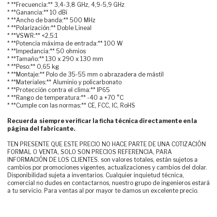
* **Frecuencia:** 3,4-3,8 GHz, 4,9-5,9 GHz
* **Ganancia:** 10 dBi
* **Ancho de banda:** 500 MHz
* **Polarización:** Doble Lineal
* **VSWR:** <2,5:1
* **Potencia máxima de entrada:** 100 W
* **Impedancia:** 50 ohmios
* **Tamaño:** 130 x 290 x 130 mm
* **Peso:** 0,65 kg
* **Montaje:** Polo de 35-55 mm o abrazadera de mástil
* **Materiales:** Aluminio y policarbonato
* **Protección contra el clima:** IP65
* **Rango de temperatura:** -40 a +70 °C
* **Cumple con las normas:** CE, FCC, IC, RoHS
Recuerda siempre verificar la ficha técnica directamente en la
página del fabricante.
TEN PRESENTE QUE ESTE PRECIO NO HACE PARTE DE UNA COTIZACIÓN
FORMAL O VENTA, SOLO SON PRECIOS REFERENCIA, PARA
INFORMACIÓN DE LOS CLIENTES. son valores totales, están sujetos a
cambios por promociones vigentes, actualizaciones y cambios del dolar.
Disponibilidad sujeta a inventarios. Cualquier inquietud técnica,
comercial no dudes en contactarnos, nuestro grupo de ingenieros estará
a tu servicio. Para ventas al por mayor te damos un excelente precio.