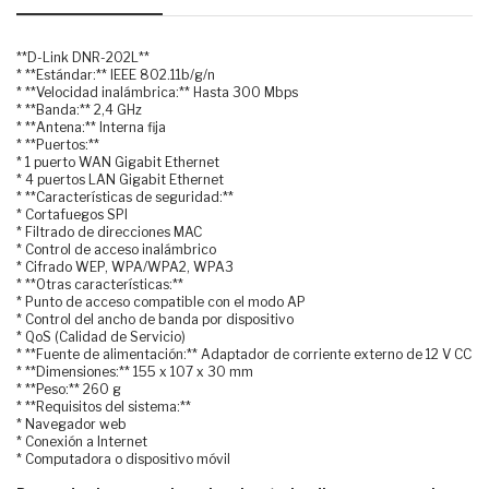
**D-Link DNR-202L**
* **Estándar:** IEEE 802.11b/g/n
* **Velocidad inalámbrica:** Hasta 300 Mbps
* **Banda:** 2,4 GHz
* **Antena:** Interna fija
* **Puertos:**
* 1 puerto WAN Gigabit Ethernet
* 4 puertos LAN Gigabit Ethernet
* **Características de seguridad:**
* Cortafuegos SPI
* Filtrado de direcciones MAC
* Control de acceso inalámbrico
* Cifrado WEP, WPA/WPA2, WPA3
* **Otras características:**
* Punto de acceso compatible con el modo AP
* Control del ancho de banda por dispositivo
* QoS (Calidad de Servicio)
* **Fuente de alimentación:** Adaptador de corriente externo de 12 V CC
* **Dimensiones:** 155 x 107 x 30 mm
* **Peso:** 260 g
* **Requisitos del sistema:**
* Navegador web
* Conexión a Internet
* Computadora o dispositivo móvil