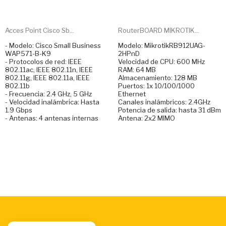
Acces Point Cisco Sb...
RouterBOARD MIKROTIK...
- Modelo: Cisco Small Business
Modelo: MikrotikRB912UAG-
WAP571-B-K9
2HPnD
- Protocolos de red: IEEE
Velocidad de CPU: 600 MHz
802.11ac, IEEE 802.11n, IEEE
RAM: 64 MB
802.11g, IEEE 802.11a, IEEE
Almacenamiento: 128 MB
802.11b
Puertos: 1x 10/100/1000
- Frecuencia: 2.4 GHz, 5 GHz
Ethernet
- Velocidad inalámbrica: Hasta
Canales inalámbricos: 2.4GHz
1.9 Gbps
Potencia de salida: hasta 31 dBm
- Antenas: 4 antenas internas
Antena: 2x2 MIMO