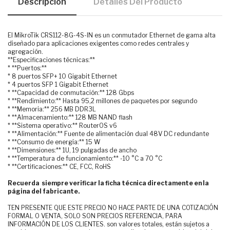
Descripción
Detalles Del Producto
El MikroTik CRS112-8G-4S-IN es un conmutador Ethernet de gama alta
diseñado para aplicaciones exigentes como redes centrales y
agregación.
**Especificaciones técnicas:**
* **Puertos:**
* 8 puertos SFP+ 10 Gigabit Ethernet
* 4 puertos SFP 1 Gigabit Ethernet
* **Capacidad de conmutación:** 128 Gbps
* **Rendimiento:** Hasta 95,2 millones de paquetes por segundo
* **Memoria:** 256 MB DDR3L
* **Almacenamiento:** 128 MB NAND flash
* **Sistema operativo:** RouterOS v6
* **Alimentación:** Fuente de alimentación dual 48V DC redundante
* **Consumo de energía:** 15 W
* **Dimensiones:** 1U, 19 pulgadas de ancho
* **Temperatura de funcionamiento:** -10 °C a 70 °C
* **Certificaciones:** CE, FCC, RoHS
Recuerda siempre verificar la ficha técnica directamente en la
página del fabricante.
TEN PRESENTE QUE ESTE PRECIO NO HACE PARTE DE UNA COTIZACIÓN
FORMAL O VENTA, SOLO SON PRECIOS REFERENCIA, PARA
INFORMACIÓN DE LOS CLIENTES. son valores totales, están sujetos a