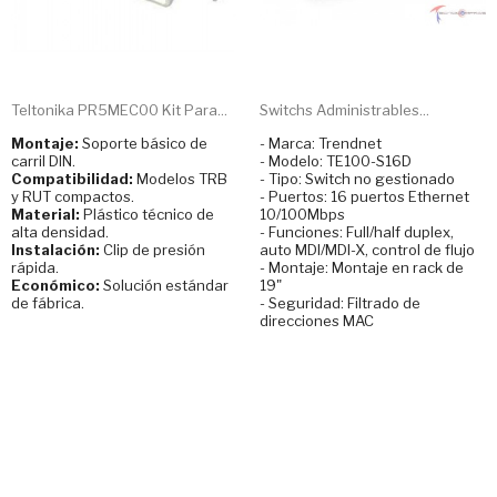
Teltonika PR5MEC00 Kit Para...
Switchs Administrables...
Montaje:
Soporte básico de
- Marca: Trendnet
carril DIN.
- Modelo: TE100-S16D
Compatibilidad:
Modelos TRB
- Tipo: Switch no gestionado
y RUT compactos.
- Puertos: 16 puertos Ethernet
Material:
Plástico técnico de
10/100Mbps
alta densidad.
- Funciones: Full/half duplex,
Instalación:
Clip de presión
auto MDI/MDI-X, control de flujo
rápida.
- Montaje: Montaje en rack de
Económico:
Solución estándar
19"
de fábrica.
- Seguridad: Filtrado de
direcciones MAC