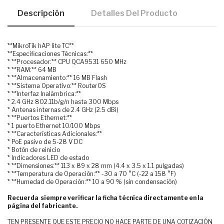
Descripción
Detalles Del Producto
**MikroTik hAP lite TC**
**Especificaciones Técnicas:**
* **Procesador:** CPU QCA9531 650 MHz
* **RAM:** 64 MB
* **Almacenamiento:** 16 MB Flash
* **Sistema Operativo:** RouterOS
* **Interfaz Inalámbrica:**
* 2.4 GHz 802.11b/g/n hasta 300 Mbps
* Antenas internas de 2.4 GHz (2.5 dBi)
* **Puertos Ethernet:**
* 1 puerto Ethernet 10/100 Mbps
* **Características Adicionales:**
* PoE pasivo de 5-28 V DC
* Botón de reinicio
* Indicadores LED de estado
* **Dimensiones:** 113 x 89 x 28 mm (4.4 x 3.5 x 1.1 pulgadas)
* **Temperatura de Operación:** -30 a 70 °C (-22 a 158 °F)
* **Humedad de Operación:** 10 a 90 % (sin condensación)
Recuerda siempre verificar la ficha técnica directamente en la
página del fabricante.
TEN PRESENTE QUE ESTE PRECIO NO HACE PARTE DE UNA COTIZACIÓN