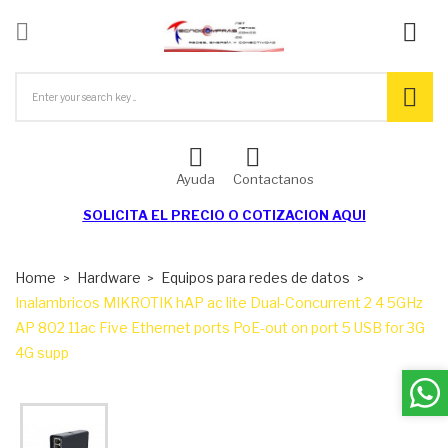

ck
Ayuda
Contactanos
SOLICITA EL
PRECIO O COTIZACION AQUI
Home
Hardware
Equipos para redes de datos
Inalambricos MIKROTIK hAP ac lite Dual-Concurrent 2 4 5GHz
AP 802 11ac Five Ethernet ports PoE-out on port 5 USB for 3G
4G supp