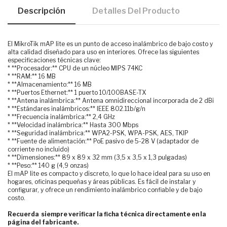
Descripción
Detalles Del Producto
El MikroTik mAP lite es un punto de acceso inalámbrico de bajo costo y
alta calidad diseñado para uso en interiores. Ofrece las siguientes
especificaciones técnicas clave:
* **Procesador:** CPU de un núcleo MIPS 74KC
* **RAM:** 16 MB
* **Almacenamiento:** 16 MB
* **Puertos Ethernet:** 1 puerto 10/100BASE-TX
* **Antena inalámbrica:** Antena omnidireccional incorporada de 2 dBi
* **Estándares inalámbricos:** IEEE 802.11b/g/n
* **Frecuencia inalámbrica:** 2,4 GHz
* **Velocidad inalámbrica:** Hasta 300 Mbps
* **Seguridad inalámbrica:** WPA2-PSK, WPA-PSK, AES, TKIP
* **Fuente de alimentación:** PoE pasivo de 5-28 V (adaptador de
corriente no incluido)
* **Dimensiones:** 89 x 89 x 32 mm (3,5 x 3,5 x 1,3 pulgadas)
* **Peso:** 140 g (4,9 onzas)
El mAP lite es compacto y discreto, lo que lo hace ideal para su uso en
hogares, oficinas pequeñas y áreas públicas. Es fácil de instalar y
configurar, y ofrece un rendimiento inalámbrico confiable y de bajo
costo.
Recuerda siempre verificar la ficha técnica directamente en la
página del fabricante.