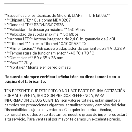
**Especificaciones técnicas de MikroTik LtAP mini LTE kit US:**
* **Chipset LTE:** Qualcomm MDM9207
* **Bandas LTE:** B2/B4/B5/B7/B28
* **Velocidad de descarga máxima:** 150 Mbps
* **Velocidad de subida máxima:** 50 Mbps
* **Antena LTE:** Antena integrada de 2,4 GHz, ganancia de 2 dBi
* **Ethernet:** 1 puerto Ethernet 10/100BASE-TX
* **Alimentación:** PoE pasivo o adaptador de corriente de 24 V, 0,38 A
* **Temperatura de funcionamiento:** -40 °C a 70 °C
* **Dimensions:** 89 x 65 x 28 mm
* **Peso:** 120 g
* **Montaje:** Montaje en pared o mástil
Recuerda siempre verificar la ficha técnica directamente en la
página del fabricante.
TEN PRESENTE QUE ESTE PRECIO NO HACE PARTE DE UNA COTIZACIÓN
FORMAL O VENTA, SOLO SON PRECIOS REFERENCIA, PARA
INFORMACIÓN DE LOS CLIENTES. son valores totales, están sujetos a
cambios por promociones vigentes, actualizaciones y cambios del dolar.
Disponibilidad sujeta a inventarios. Cualquier inquietud técnica,
comercial no dudes en contactarnos, nuestro grupo de ingenieros estará
a tu servicio. Para ventas al por mayor te damos un excelente precio.