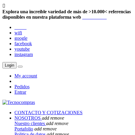

Explora una increíble variedad de más de >10.000< referencias
disponibles en nuestra plataforma web
Localización
twitter
wifi
google
facebook
youtube
instagram
Login
My account
Pedidos
Entrar
CONTACTO Y COTIZACIONES
NOSOTROS
add
remove
Nuestro clientes
add
remove
Portafolio
add
remove
Politica de datos
add
remove