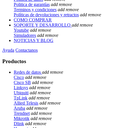
Politica de garantías
add
remove
Terminos y condiciones
add
remove
Políticas de devoluciones y retractos
add
remove
COMO COMPRAR
SOPORTE Y DESARROLLO
add
remove
Youtube
add
remove
Simuladores
add
remove
NOTICIAS Y BLOG
Ayuda
Contactanos
Productos
Redes de datos
add
remove
Cisco
add
remove
Cisco SB
add
remove
Linksys
add
remove
Ubiquiti
add
remove
TpLink
add
remove
Allied Telesis
add
remove
Aruba
add
remove
Trendnet
add
remove
Mikrotik
add
remove
Dlink
add
remove