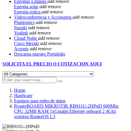
Energias Limpias
add
remove
Energia solar
add
remove
Energia eolica
add
remove
Videoconferencia y Accesorios
add
remove
Plantronics
add
remove
Suzuki
add
remove
Yealink
add
remove
Cloud Nube
add
remove
Cisco Meraki
add
remove
Acronis
add
remove
Descarga nuestro Portafolio
SOLICITA EL
PRECIO O COTIZACION AQUI
Home
Hardware
Equipos para redes de datos
RouterBOARD MIKROTIK RB911G-2HPnD 600Mhz
CPU 32MB RAM 1xGigabit Ethernet onboard 2 4Ghz
wireless RouterOS L3