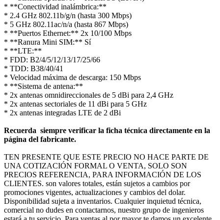
* **Conectividad inalámbrica:**
* 2.4 GHz 802.11b/g/n (hasta 300 Mbps)
* 5 GHz 802.11ac/n/a (hasta 867 Mbps)
* **Puertos Ethernet:** 2x 10/100 Mbps
* **Ranura Mini SIM:** Sí
* **LTE:**
* FDD: B2/4/5/12/13/17/25/66
* TDD: B38/40/41
* Velocidad máxima de descarga: 150 Mbps
* **Sistema de antena:**
* 2x antenas omnidireccionales de 5 dBi para 2,4 GHz
* 2x antenas sectoriales de 11 dBi para 5 GHz
* 2x antenas integradas LTE de 2 dBi
Recuerda siempre verificar la ficha técnica directamente en la
página del fabricante.
TEN PRESENTE QUE ESTE PRECIO NO HACE PARTE DE
UNA COTIZACIÓN FORMAL O VENTA, SOLO SON
PRECIOS REFERENCIA, PARA INFORMACIÓN DE LOS
CLIENTES. son valores totales, están sujetos a cambios por
promociones vigentes, actualizaciones y cambios del dolar.
Disponibilidad sujeta a inventarios. Cualquier inquietud técnica,
comercial no dudes en contactarnos, nuestro grupo de ingenieros
estará a tu servicio. Para ventas al por mayor te damos un excelente