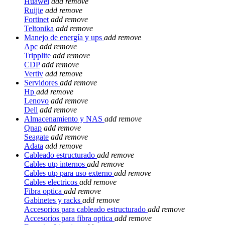
Huawei
add
remove
Ruijie
add
remove
Fortinet
add
remove
Teltonika
add
remove
Manejo de energía y ups
add
remove
Apc
add
remove
Tripplite
add
remove
CDP
add
remove
Vertiv
add
remove
Servidores
add
remove
Hp
add
remove
Lenovo
add
remove
Dell
add
remove
Almacenamiento y NAS
add
remove
Qnap
add
remove
Seagate
add
remove
Adata
add
remove
Cableado estructurado
add
remove
Cables utp internos
add
remove
Cables utp para uso externo
add
remove
Cables electricos
add
remove
Fibra optica
add
remove
Gabinetes y racks
add
remove
Accesorios para cableado estructurado
add
remove
Accesorios para fibra optica
add
remove