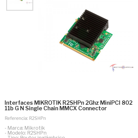
Interfaces MIKROTIK R2SHPn 2Ghz MiniPCI 802
11b G N Single Chain MMCX Connector
Referencia: R2SHPn
- Marca: Mikrotik
- Modelo: R2SHPn
- Tipo: Router inalámbrico