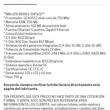
**MikroTik RB911G-5HPacD**
* Procesador: QCA9557 dual-core de 720 MHz
* Memoria RAM: 256 MB
* Almacenamiento: 512 MB de memoria flash
* Puertos Ethernet: 5 puertos Gigabit Ethernet
* Conectividad inalámbrica:
* 2,4 GHz: 802.11b/g/n
* 5 GHz: 802.11ac (hasta 867 Mbps)
* Antenas de alta ganancia integradas (2,4 GHz: 15 dBi, 5 GHz: 16 dBi)
* Potencia de transmisión: Hasta 27 dBm
* Frecuencias compatibles: 2400-2483 MHz (2,4 GHz) y 5180-5825 MHz
(5 GHz)
* Estándares inalámbricos: 802.11b/g/n/ac
* Sistema operativo: RouterOS
* Certificaciones: CE, FCC, IC
* Dimensiones: 272 x 172 x 59 mm
* Peso: 795 g
Recuerda siempre verificar la ficha técnica directamente en la
página del fabricante.
TEN PRESENTE QUE ESTE PRECIO NO HACE PARTE DE UNA COTIZACIÓN
FORMAL O VENTA, SOLO SON PRECIOS REFERENCIA, PARA
INFORMACIÓN DE LOS CLIENTES. son valores totales, están sujetos a
cambios por promociones vigentes, actualizaciones y cambios del dolar.