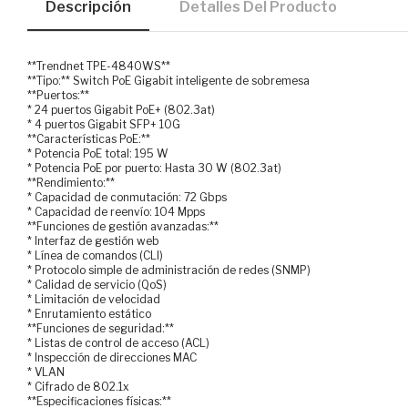
Descripción
Detalles Del Producto
**Trendnet TPE-4840WS**
**Tipo:** Switch PoE Gigabit inteligente de sobremesa
**Puertos:**
* 24 puertos Gigabit PoE+ (802.3at)
* 4 puertos Gigabit SFP+ 10G
**Características PoE:**
* Potencia PoE total: 195 W
* Potencia PoE por puerto: Hasta 30 W (802.3at)
**Rendimiento:**
* Capacidad de conmutación: 72 Gbps
* Capacidad de reenvío: 104 Mpps
**Funciones de gestión avanzadas:**
* Interfaz de gestión web
* Línea de comandos (CLI)
* Protocolo simple de administración de redes (SNMP)
* Calidad de servicio (QoS)
* Limitación de velocidad
* Enrutamiento estático
**Funciones de seguridad:**
* Listas de control de acceso (ACL)
* Inspección de direcciones MAC
* VLAN
* Cifrado de 802.1x
**Especificaciones físicas:**