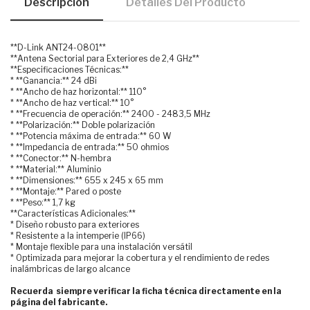
Descripción
Detalles Del Producto
**D-Link ANT24-0801**
**Antena Sectorial para Exteriores de 2,4 GHz**
**Especificaciones Técnicas:**
* **Ganancia:** 24 dBi
* **Ancho de haz horizontal:** 110°
* **Ancho de haz vertical:** 10°
* **Frecuencia de operación:** 2400 - 2483,5 MHz
* **Polarización:** Doble polarización
* **Potencia máxima de entrada:** 60 W
* **Impedancia de entrada:** 50 ohmios
* **Conector:** N-hembra
* **Material:** Aluminio
* **Dimensiones:** 655 x 245 x 65 mm
* **Montaje:** Pared o poste
* **Peso:** 1,7 kg
**Características Adicionales:**
* Diseño robusto para exteriores
* Resistente a la intemperie (IP66)
* Montaje flexible para una instalación versátil
* Optimizada para mejorar la cobertura y el rendimiento de redes
inalámbricas de largo alcance
Recuerda siempre verificar la ficha técnica directamente en la
página del fabricante.