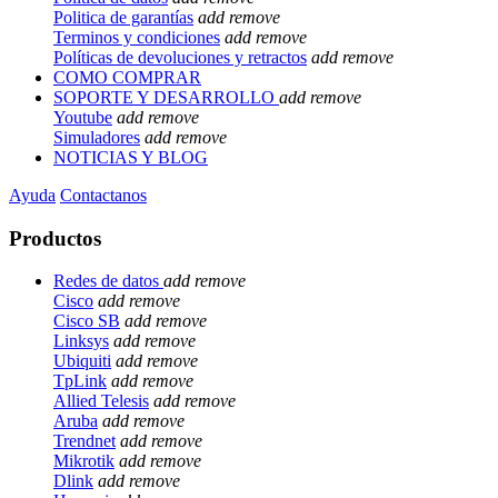
Politica de garantías
add
remove
Terminos y condiciones
add
remove
Políticas de devoluciones y retractos
add
remove
COMO COMPRAR
SOPORTE Y DESARROLLO
add
remove
Youtube
add
remove
Simuladores
add
remove
NOTICIAS Y BLOG
Ayuda
Contactanos
Productos
Redes de datos
add
remove
Cisco
add
remove
Cisco SB
add
remove
Linksys
add
remove
Ubiquiti
add
remove
TpLink
add
remove
Allied Telesis
add
remove
Aruba
add
remove
Trendnet
add
remove
Mikrotik
add
remove
Dlink
add
remove