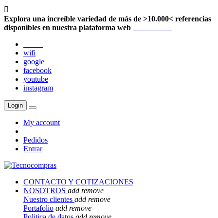

Explora una increíble variedad de más de >10.000< referencias
disponibles en nuestra plataforma web
Localización
twitter
wifi
google
facebook
youtube
instagram
Login
My account
Pedidos
Entrar
CONTACTO Y COTIZACIONES
NOSOTROS
add
remove
Nuestro clientes
add
remove
Portafolio
add
remove
Politica de datos
add
remove