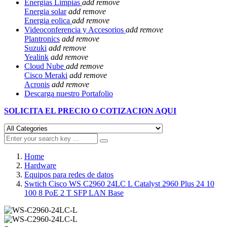
Energias Limpias
add
remove
Energia solar
add
remove
Energia eolica
add
remove
Videoconferencia y Accesorios
add
remove
Plantronics
add
remove
Suzuki
add
remove
Yealink
add
remove
Cloud Nube
add
remove
Cisco Meraki
add
remove
Acronis
add
remove
Descarga nuestro Portafolio
SOLICITA EL
PRECIO O COTIZACION AQUI
Home
Hardware
Equipos para redes de datos
Swtich Cisco WS C2960 24LC L Catalyst 2960 Plus 24 10
100 8 PoE 2 T SFP LAN Base