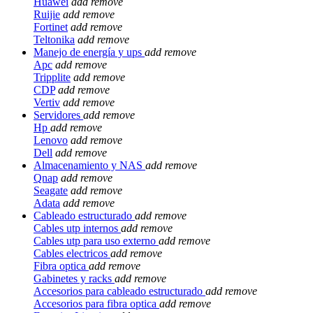
Huawei
add
remove
Ruijie
add
remove
Fortinet
add
remove
Teltonika
add
remove
Manejo de energía y ups
add
remove
Apc
add
remove
Tripplite
add
remove
CDP
add
remove
Vertiv
add
remove
Servidores
add
remove
Hp
add
remove
Lenovo
add
remove
Dell
add
remove
Almacenamiento y NAS
add
remove
Qnap
add
remove
Seagate
add
remove
Adata
add
remove
Cableado estructurado
add
remove
Cables utp internos
add
remove
Cables utp para uso externo
add
remove
Cables electricos
add
remove
Fibra optica
add
remove
Gabinetes y racks
add
remove
Accesorios para cableado estructurado
add
remove
Accesorios para fibra optica
add
remove