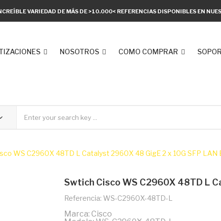
NCREÍBLE VARIEDAD DE MÁS DE >10.000< REFERENCIAS DISPONIBLES EN NU
TIZACIONES
NOSOTROS
COMO COMPRAR
SOPOR
isco WS C2960X 48TD L Catalyst 2960X 48 GigE 2 x 10G SFP LAN
Swtich Cisco WS C2960X 48TD L Ca
Referencia: WS-C2960X-48TD-L
Marca: Cisco