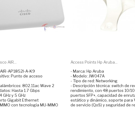
sco AIR...
Access Points Hp Aruba...
coAIR-AP1852I-A-K9
- Marca: Hp Aruba
sitivo: Punto de acceso
- Modelo: JW047A
- Tipo de red: Networking
nalámbricos: 802.11ac Wave 2
- Descripción técnica: switch de re
datos: Hasta 1.7 Gbps
rendimiento, con 48 puertos 10/1
.4 GHz y 5 GHz
puertos SFP+, capacidad de enru
erto Gigabit Ethernet
estático y dinámico, soporte para 
4 MIMO con tecnología MU-MIMO
de servicio (QoS) y seguridad de 