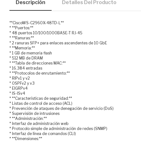
Descripción
Detalles Del Producto
**CiscoWS-C2960X-48TD-L**
* **Puertos:**
* 48 puertos 10/100/1000BASE-T RJ-45
* **Ranuras:**
* 2 ranuras SFP+ para enlaces ascendentes de 10 GbE
* **Memoria:**
* 1 GB de memoria flash
* 512 MB de DRAM
* **Tabla de direcciones MAC:**
* 16.384 entradas
* **Protocolos de enrutamiento:**
* RIPv1 y v2
* OSPFv2 y v3
* EIGRPv4
* IS-ISv4
* **Características de seguridad:**
* Listas de control de acceso (ACL)
* Prevención de ataques de denegación de servicio (DoS)
* Supervisión de intrusiones
* **Administración:**
* Interfaz de administración web
* Protocolo simple de administración de redes (SNMP)
* Interfaz de línea de comandos (CLI)
* **Dimensiones:**