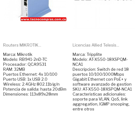
Routers MIKROTIK...
Licencias Allied Telesis...
Marca: Mikrotik
Marca: Tripplite
Modelo: RB941-2nD-TC
Modelo: AT-X550-18XSPQM-
Procesador: QCA9531
NCA1
RAM: 32MB
Descripcion: Switch de red 18
Puertos Ethernet: 4x 10/100
puertos 10/100/1000Mbps
Puerto USB: 1x USB 2.0
Gigabit Ethernet con PoE+ y
Wireless: 2.4GHz 802.11b/g/n
software avanzado de gestion
Potencia de salida: hasta 20dBm
SKU: AT-X550-18XSPQM-NCA1
Dimensiones: 113x89x28mm
Caracteristicas adicionales:
soporte para VLAN, QoS, link
aggregation, IGMP snooping,
entre otros