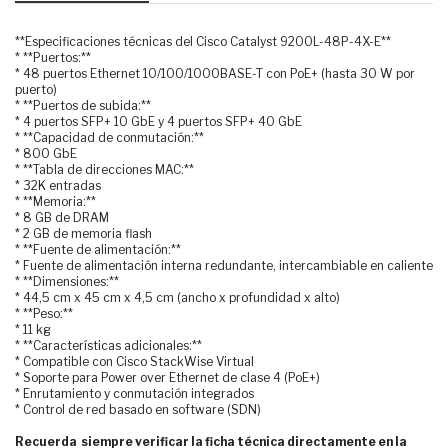
**Especificaciones técnicas del Cisco Catalyst 9200L-48P-4X-E**
* **Puertos:**
* 48 puertos Ethernet 10/100/1000BASE-T con PoE+ (hasta 30 W por
puerto)
* **Puertos de subida:**
* 4 puertos SFP+ 10 GbE y 4 puertos SFP+ 40 GbE
* **Capacidad de conmutación:**
* 800 GbE
* **Tabla de direcciones MAC:**
* 32K entradas
* **Memoria:**
* 8 GB de DRAM
* 2 GB de memoria flash
* **Fuente de alimentación:**
* Fuente de alimentación interna redundante, intercambiable en caliente
* **Dimensiones:**
* 44,5 cm x 45 cm x 4,5 cm (ancho x profundidad x alto)
* **Peso:**
* 11 kg
* **Características adicionales:**
* Compatible con Cisco StackWise Virtual
* Soporte para Power over Ethernet de clase 4 (PoE+)
* Enrutamiento y conmutación integrados
* Control de red basado en software (SDN)
Recuerda siempre verificar la ficha técnica directamente en la