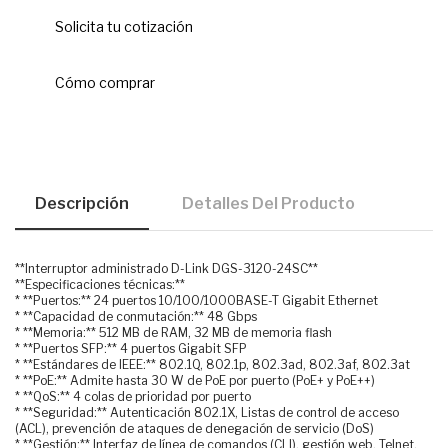
Solicita tu cotización
Cómo comprar
Descripción
Detalles Del Producto
**Interruptor administrado D-Link DGS-3120-24SC**
**Especificaciones técnicas:**
* **Puertos:** 24 puertos 10/100/1000BASE-T Gigabit Ethernet
* **Capacidad de conmutación:** 48 Gbps
* **Memoria:** 512 MB de RAM, 32 MB de memoria flash
* **Puertos SFP:** 4 puertos Gigabit SFP
* **Estándares de IEEE:** 802.1Q, 802.1p, 802.3ad, 802.3af, 802.3at
* **PoE:** Admite hasta 30 W de PoE por puerto (PoE+ y PoE++)
* **QoS:** 4 colas de prioridad por puerto
* **Seguridad:** Autenticación 802.1X, Listas de control de acceso
(ACL), prevención de ataques de denegación de servicio (DoS)
* **Gestión:** Interfaz de línea de comandos (CLI), gestión web, Telnet,