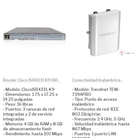
Router Cisco ISR4331 K9 ISR...
Conectividad Inalambrica...
- Modelo: CiscoISR4331-K9
- Modelo: Trendnet TEW-
- Dimensiones: 1.75 x 17.25 x
739APBO
14.25 pulgadas
- Tipo: Punto de acceso
- Peso: 16 libras
inalámbrico
- Puertos: 3 ranuras de red
- Protocolos de red: IEEE
integradas y 2 de servicio
802.11b/g/n/ac
integradas
- Frecuencia: 2.4 GHz, 5 GHz
- Memoria: 4 GB de RAM y 8 GB
- Velocidad inalámbrica: hasta
de almacenamiento flash
867 Mbps
- Rendimiento: hasta 100 Mbps
- Puertos: 1 puerto LAN