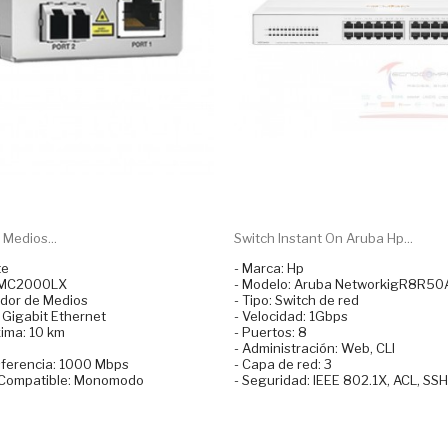
Medios...
Switch Instant On Aruba Hp...
te
- Marca: Hp
-MMC2000LX
- Modelo: Aruba NetworkigR8R50
idor de Medios
- Tipo: Switch de red
 Gigabit Ethernet
- Velocidad: 1Gbps
xima: 10 km
- Puertos: 8
- Administración: Web, CLI
sferencia: 1000 Mbps
- Capa de red: 3
a Compatible: Monomodo
- Seguridad: IEEE 802.1X, ACL, SSH