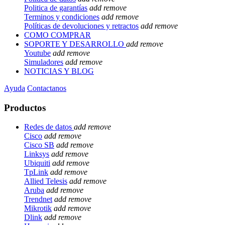
Politica de garantías
add
remove
Terminos y condiciones
add
remove
Políticas de devoluciones y retractos
add
remove
COMO COMPRAR
SOPORTE Y DESARROLLO
add
remove
Youtube
add
remove
Simuladores
add
remove
NOTICIAS Y BLOG
Ayuda
Contactanos
Productos
Redes de datos
add
remove
Cisco
add
remove
Cisco SB
add
remove
Linksys
add
remove
Ubiquiti
add
remove
TpLink
add
remove
Allied Telesis
add
remove
Aruba
add
remove
Trendnet
add
remove
Mikrotik
add
remove
Dlink
add
remove