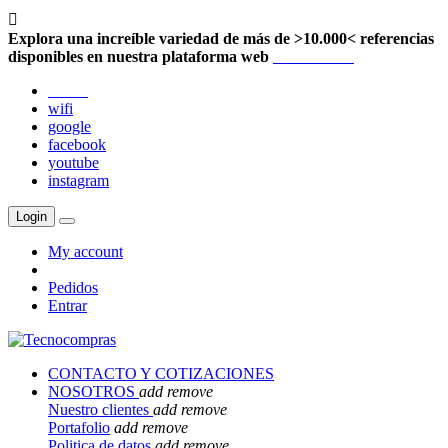

Explora una increíble variedad de más de >10.000< referencias
disponibles en nuestra plataforma web
Localización
twitter
wifi
google
facebook
youtube
instagram
Login
My account
Pedidos
Entrar
CONTACTO Y COTIZACIONES
NOSOTROS
add
remove
Nuestro clientes
add
remove
Portafolio
add
remove
Politica de datos
add
remove