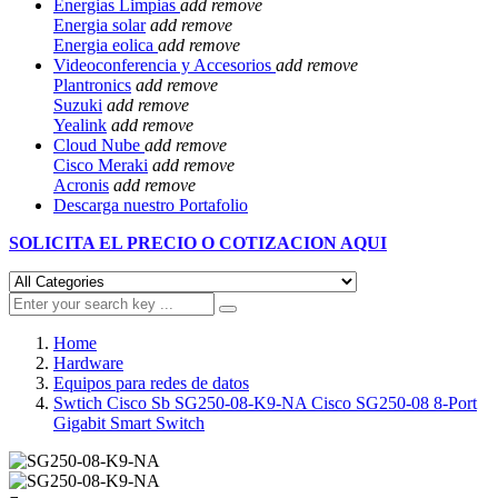
Energias Limpias
add
remove
Energia solar
add
remove
Energia eolica
add
remove
Videoconferencia y Accesorios
add
remove
Plantronics
add
remove
Suzuki
add
remove
Yealink
add
remove
Cloud Nube
add
remove
Cisco Meraki
add
remove
Acronis
add
remove
Descarga nuestro Portafolio
SOLICITA EL
PRECIO O COTIZACION AQUI
Home
Hardware
Equipos para redes de datos
Swtich Cisco Sb SG250-08-K9-NA Cisco SG250-08 8-Port
Gigabit Smart Switch