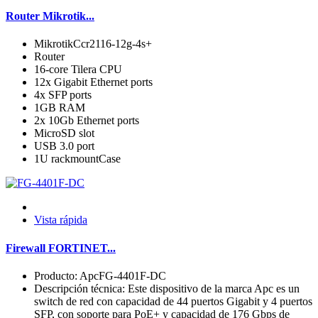
Router Mikrotik...
MikrotikCcr2116-12g-4s+
Router
16-core Tilera CPU
12x Gigabit Ethernet ports
4x SFP ports
1GB RAM
2x 10Gb Ethernet ports
MicroSD slot
USB 3.0 port
1U rackmountCase
Vista rápida
Firewall FORTINET...
Producto: ApcFG-4401F-DC
Descripción técnica: Este dispositivo de la marca Apc es un
switch de red con capacidad de 44 puertos Gigabit y 4 puertos
SFP, con soporte para PoE+ y capacidad de 176 Gbps de