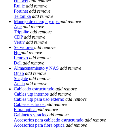
Huawei
add
remove
Ruijie
add
remove
Fortinet
add
remove
Teltonika
add
remove
Manejo de energía y ups
add
remove
Apc
add
remove
Tripplite
add
remove
CDP
add
remove
Vertiv
add
remove
Servidores
add
remove
Hp
add
remove
Lenovo
add
remove
Dell
add
remove
Almacenamiento y NAS
add
remove
Qnap
add
remove
Seagate
add
remove
Adata
add
remove
Cableado estructurado
add
remove
Cables utp internos
add
remove
Cables utp para uso externo
add
remove
Cables electricos
add
remove
Fibra optica
add
remove
Gabinetes y racks
add
remove
Accesorios para cableado estructurado
add
remove
Accesorios para fibra optica
add
remove